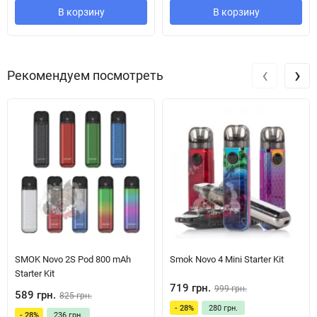
А за допомогою ремінця, що йде в комплекті, Ви можете брати
В корзину
В корзину
новинку із собою куди завгодно.
Важливою деталлю є можливість вибору з безлічі колірних
‹
›
Рекомендуем посмотреть
рішень, що додає пристрою індивідуальності.
SMOK Novo 2S Pod 800 mAh
Smok Novo 4 Mini Starter Kit
Starter Kit
719 грн.
999 грн.
589 грн.
825 грн.
Акумулятор
- 28%
280 грн.
- 28%
236 грн.