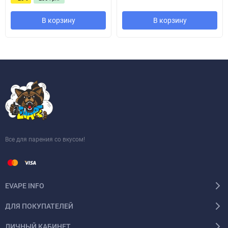
Suorin Fero оснащений вбудованим акумулятором на 1000 мАг,
В корзину
В корзину
що забезпечує стабільну роботу протягом тривалого часу. Це
особливо важливо для користувачів, які часто перебувають у
русі і не можуть постійно заряджати пристрій.
Швидка зарядка через роз'єм USB Type-C (5V/2A) дозволяє
повністю зарядити пристрій за 40 хвилин, що значно скорочує
час простою.
Все для парения со вкусом!
EVAPE INFO
ДЛЯ ПОКУПАТЕЛЕЙ
ЛИЧНЫЙ КАБИНЕТ