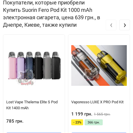
Покупатели, которые приобрели
Купить Suorin Fero Pod Kit 1000 mAh
электронная сигарета, цена 639 грн., в
‹
›
Днепре, Киеве, также купили
Дизайн
Відразу варто відзначити стильний та продуманий дизайн Suorin
Fero. Пристрій виконаний в ергономічній формі з використанням
преміальних матеріалів, таких як алюмінієвий сплав та PCTG.
Завдяки цьому девайс зручно лежить в руці, а його закруглені
кути і легка вага роблять його ідеальним для щоденного
Lost Vape Thelema Elite S Pod
Vaporesso LUXE X PRO Pod Kit
Kit 1400 mAh
використання. Крім того, це додає йому надії: при випадковому
1 199 грн.
1 565 грн.
падінні він точно не розлетиться на багато маленьких
785 грн.
- 23%
366 грн.
шматочків.