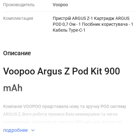
Производитель
Voopoo
Комплектация
Пристрій ARGUS Z-1 Картридж ARGUS
POD 0,7 Ом - 1 Посібник користувача - 1
Кабель Type-C-1
Описание
Voopoo Argus Z Pod Kit 900
mAh
Компанія VOOPOO представила нову та зручну POD систему
ARGUS Z, його робота принесе Вам невимушене та легке
задоволення. Акумулятор ємністю 900 мАч має достатню
потужність, щоб надавати Вам щоденне ширяння протягом двох
подробнее
днів. Запатентована герметична конструкція забезпечує