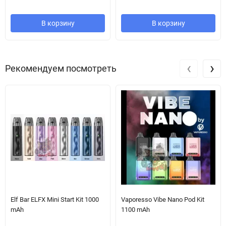
В корзину
В корзину
‹
›
Рекомендуем посмотреть
Велика ємність батарей 900 мАг
Запатентований герметичний картридж
U-подібне обдування
Технологія випаровування рідини ITO
Швидка зарядка Type-C
Повна сумісність із картриджами ARGUS POD
Elf Bar ELFX Mini Start Kit 1000
Vaporesso Vibe Nano Pod Kit
mAh
1100 mAh