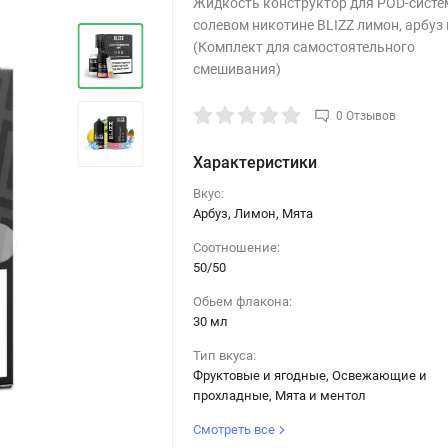
Жидкость конструктор для POD-систе
солевом никотине BLIZZ лимон, арбуз 
(Комплект для самостоятельного
смешивания)
0 Отзывов
Характеристики
Вкус:
Арбуз, Лимон, Мята
›
Соотношение:
50/50
Обьем флакона:
30 мл
Тип вкуса:
Фруктовые и ягодные, Освежающие и
прохладные, Мята и ментол
Смотреть все