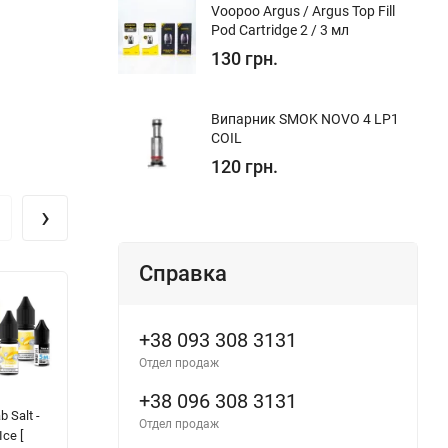
Voopoo Argus / Argus Top Fill
Pod Cartridge 2 / 3 мл
130 грн.
Випарник SMOK NOVO 4 LP1
COIL
120 грн.
›
Справка
+38 093 308 3131
Отдел продаж
+38 096 308 3131
b Salt -
Hype Drops - Ice
FlavorLab Aroma
F
Отдел продаж
ce [
Cream Berry [
MAX - Captain
Pl