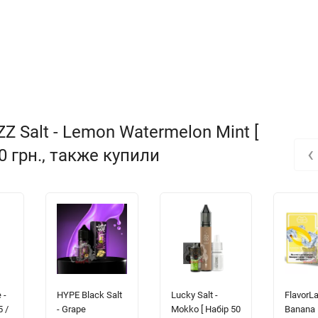
 Salt - Lemon Watermelon Mint [
‹
00 грн., также купили
 -
HYPE Black Salt
Lucky Salt -
FlavorLa
5 /
- Grape
Mokko [ Набір 50
Banana I