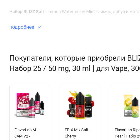
Набор BLIZZ Salt -
Lemon Watermelon Mint
- лимон, арбуз и мята
подробнее
Покупатели, которые приобрели BLIZZ
Набор 25 / 50 mg, 30 ml ] для Vape, 3
FlavorLab M-
EPIX Mix Salt -
FlavorLab Ripe
JAM V2 -
Cherry
Pear [ Набір 2