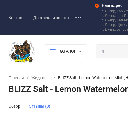
Наш адрес
г. Днепр, Харьк
г. Днепр, пр-т Г
Контакты
Доставка и оплата
г. Днепр, Калин
г. Днепр, Щерб
г. Днепр, Бульв
КАТАЛОГ
Главная
/
Жидкость
/
BLIZZ Salt - Lemon Watermelon Mint [ Н
BLIZZ Salt - Lemon Watermelon 
Обзор
Отзывы (0)