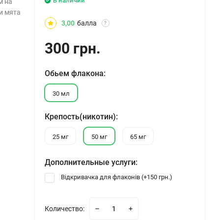
В наличии
м на
и мята
3,00
балла
?
300 грн.
Обьем флакона:
30 мл
Крепость(никотин):
25 мг
50 мг
65 мг
Дополнительные услуги:
Відкривачка для флаконів (+
150 грн.
)
Количество: