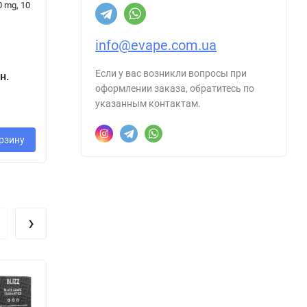
0 mg, 10
Набір 25 / 50
Black [ Набір 50
Be
mg, 30 ml ]
mg, 30 ml ]
На
mg
info@evape.com.ua
2
27
Если у вас возникли вопросы при
н.
320 грн.
260 грн.
оформлении заказа, обратитесь по
-
указанным контактам.
рзину
В корзину
В корзину
›