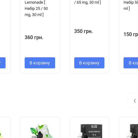
Lemonade [
/ 65 mg, 30 ml ]
Набір 5
Набір 25 / 50
ml ]
mg, 30 ml ]
350 грн.
150 гр
360 грн.
у
В корзину
В корзину
В ко
‹