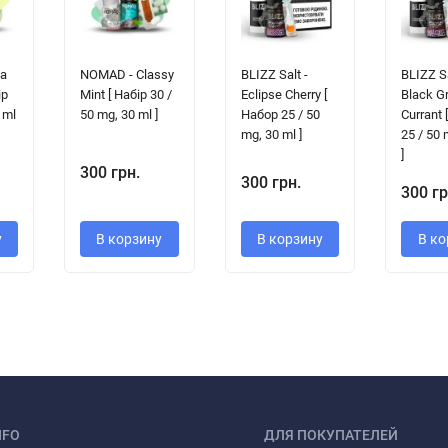
ka
NOMAD - Classy
BLIZZ Salt -
BLIZZ Sa
ір
Mint [ Набір 30 /
Eclipse Cherry [
Black G
 ml
50 mg, 30 ml ]
Набор 25 / 50
Currant 
mg, 30 ml ]
25 / 50 
]
300 грн.
300 грн.
300 гр
у
В корзину
В корзину
В ко
NFO
ДЛЯ ПОКУПАТЕЛЕЙ