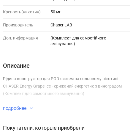
Крепость(никотин)
50 мг
Производитель
Chaser LAB
Доп. информация
(Комплект для самостійного
змішування)
Описание
Рідина конструктор для POD-систем на сольовому нікотині
CHASER Energy Grape Ice - крижаний енергетик з виноградом
(Комплект для самостійного змішування)
подробнее
Покупатели, которые приобрели