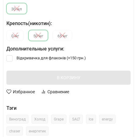
30 мл
Крепость(никотин):
0 мг
50 мг
65 мг
Дополнительные услуги:
Відкривачка для флаконів (+
150 грн.
)
В КОРЗИНУ
Избранное
Сравнение
Тэги
Виноград
Холод
Grape
SALT
Ice
energy
chaser
енергетик