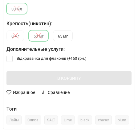
30 мл
Крепость(никотин):
0 мг
50 мг
65 мг
Дополнительные услуги:
Відкривачка для флаконів (+
150 грн.
)
В КОРЗИНУ
Избранное
Сравнение
Тэги
Лайм
Слива
SALT
Lime
black
chaser
plum