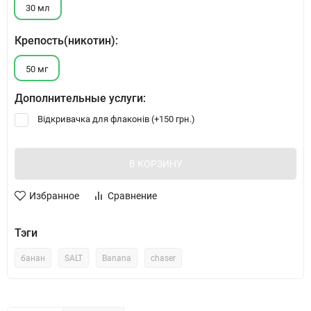
30 мл
Крепость(никотин):
50 мг
Дополнительные услуги:
Відкривачка для флаконів (+
150 грн.
)
В КОРЗИНУ
Избранное
Сравнение
Тэги
банан
SALT
Banana
chaser