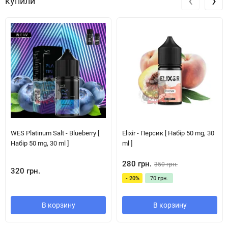
‹
›
купили
WES Platinum Salt - Blueberry [
Elixir - Персик [ Набір 50 mg, 30
Набір 50 mg, 30 ml ]
ml ]
280 грн.
350 грн.
320 грн.
- 20%
70 грн.
В корзину
В корзину