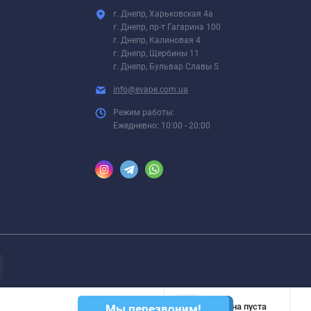
г. Днепр, Харьковская 4а
г. Днепр, пр-т Гагарина 100
г. Днепр, Калиновая 4
г. Днепр, Щербины 11
г. Днепр, Бульвар Славы 5
info@evape.com.ua
Режим работы:
Ежедневно: 10:00 - 20:00
Корзина пуста
Мы перезвоним!