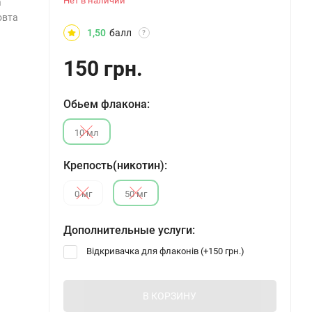
Нет в наличии
а
овта
1,50
балл
?
150 грн.
Обьем флакона:
10 мл
Крепость(никотин):
0 мг
50 мг
Дополнительные услуги:
Відкривачка для флаконів (+
150 грн.
)
В КОРЗИНУ