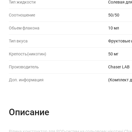
Тип жидкости
Солевая для
Соотношение
50/50
Обьем флакона
10 мл
Тип вкуса
Фруктовые 
Крепость(никотин)
50 мг
Производитель
Chaser LAB
Доп. информация
(Комплект д
Описание
Рідина конструктор для POD-систем на сольовому нікотині Ch