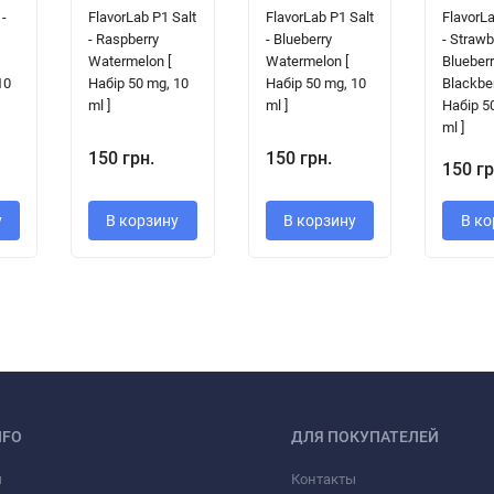
 -
FlavorLab P1 Salt
FlavorLab P1 Salt
FlavorLa
- Raspberry
- Blueberry
- Strawb
Watermelon [
Watermelon [
Blueber
10
Набір 50 mg, 10
Набір 50 mg, 10
Blackber
ml ]
ml ]
Набір 5
ml ]
150 грн.
150 грн.
150 гр
у
В корзину
В корзину
В ко
NFO
ДЛЯ ПОКУПАТЕЛЕЙ
ы
Контакты