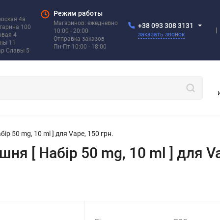
Режим работы
овская 4а
Магазинов: ежедневно
+38 093 308 3131
агарина 100
10:00 - 20:00
заказать звонок
овая 4
Отправка заказов
ины 11
Пн-Пт 10:00 - 18:00
ар Славы 5
ір 50 mg, 10 ml ] для Vape, 150 грн.
ня [ Набір 50 mg, 10 ml ] для Va