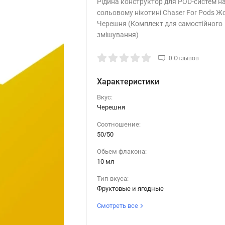
Рідина конструктор для POD-систем н
сольовому нікотині Chaser For Pods Ж
Черешня (Комплект для самостійного
змішування)
0 Отзывов
Характеристики
Вкус:
Черешня
Соотношение:
50/50
Обьем флакона:
10 мл
Тип вкуса:
Фруктовые и ягодные
Смотреть все