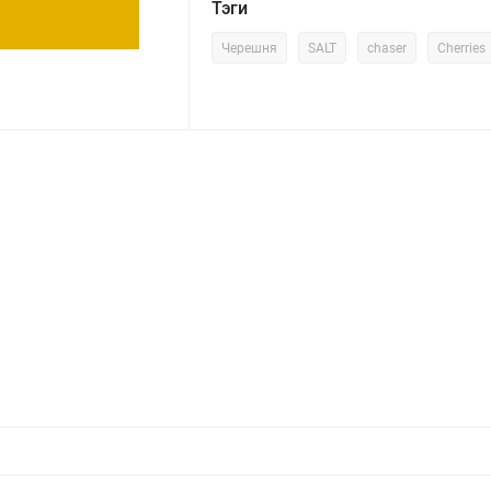
Тэги
Черешня
SALT
chaser
Cherries