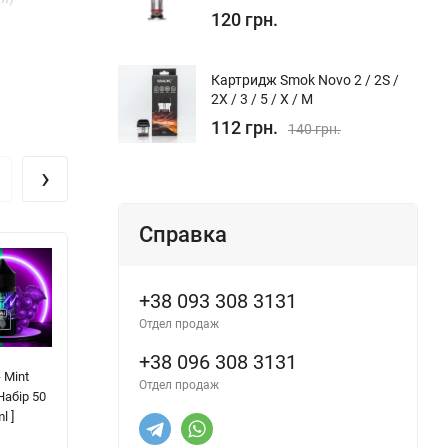
120 грн.
Картридж Smok Novo 2 / 2S /
2X / 3 / 5 / Х / M
112 грн.
140 грн.
›
Справка
+38 093 308 3131
Отдел продаж
+38 096 308 3131
- Mint
Lucky Chrome
Troublemaker
Al
Отдел продаж
Набір 50
Salt - Tropical [
Salt - Rainbow [
Va
l ]
Набір 50 / 65
Набір 25 / 50
На
mg, 30 ml ]
mg, 30 ml ]
ml