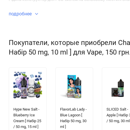
подробнее
Покупатели, которые приобрели Chas
Набір 50 mg, 10 ml ] для Vape, 150 гр
Hype New Salt -
FlavorLab Lady -
SLICED Salt -
Blueberry Ice
Blue Lagoon [
Apple [ Набір 
Cream [ Набір 25
Набір 50 mg, 30
/ 50 mg, 30 ml 
/ 50 mg, 15 ml ]
ml ]