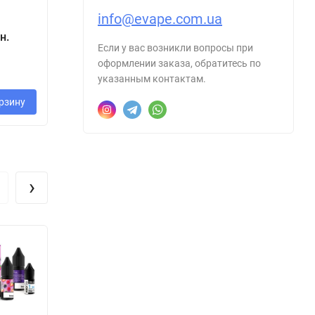
info@evape.com.ua
н.
380 грн.
280 грн.
3
Если у вас возникли вопросы при
оформлении заказа, обратитесь по
указанным контактам.
рзину
В корзину
В корзину
›