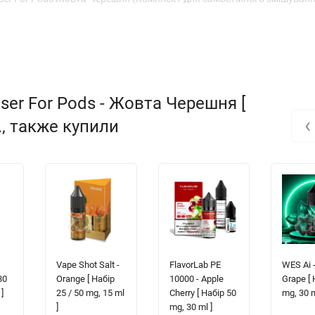
er For Pods - Жовта Черешня [
‹
н., также купили
Vape Shot Salt -
FlavorLab PE
WES Ai 
30
Orange [ Набір
10000 - Apple
Grape [ 
]
25 / 50 mg, 15 ml
Cherry [ Набір 50
mg, 30 m
]
mg, 30 ml ]