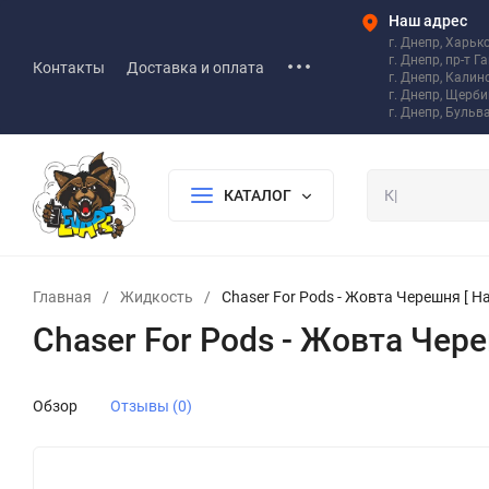
Наш адрес
г. Днепр, Харьк
г. Днепр, пр-т Г
Контакты
Доставка и оплата
г. Днепр, Калин
г. Днепр, Щерб
г. Днепр, Бульв
КАТАЛОГ
Главная
/
Жидкость
/
Chaser For Pods - Жовта Черешня [ Наб
Chaser For Pods - Жовта Череш
Обзор
Отзывы (0)