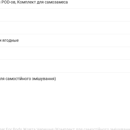
 POD-ов, Комплект для самозамеса
и ягодные
ля самостійного змішування)
aser For Pods Жовта Черешня (Комплект для самостійного змішуванн