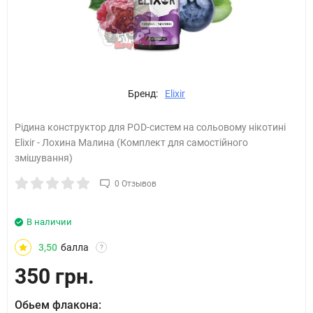
Бренд:
Elixir
Рідина конструктор для POD-систем на сольовому нікотині
Elixir - Лохина Малина (Комплект для самостійного
змішування)
0 Отзывов
В наличии
3,50
балла
?
350 грн.
Обьем флакона: