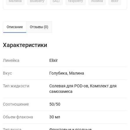
Малина
Blueberry
SALT
raspberry
лохина
elixir
Описание
Отзывы (0)
Характеристики
Линейка
Elixir
Вкус
Голубика, Малина
Тип жидкости
Солевая для POD-ов, Комплект для
самозамеса
Соотношение
50/50
Обьем флакона
30 мл
Тип вкуса
Фруктовые и ягодные