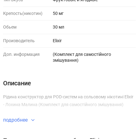
Крепость(никотин)
50 мг
Обьем
30 мл
Производитель
Elixir
Доп. информация
(Комплект для самостійного
змішування)
Описание
Рідина конструктор для POD-систем на сольовому нікотині Elixir
- Лохина Малина (Комплект для самостійного змішування)
подробнее