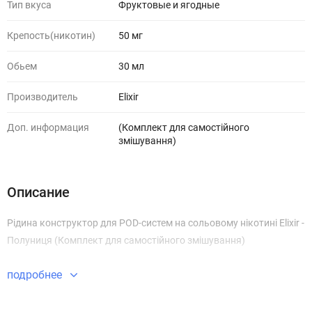
Тип вкуса
Фруктовые и ягодные
Крепость(никотин)
50 мг
Обьем
30 мл
Производитель
Elixir
Доп. информация
(Комплект для самостійного
змішування)
Описание
Рідина конструктор для POD-систем на сольовому нікотині Elixir -
Полуниця (Комплект для самостійного змішування)
подробнее