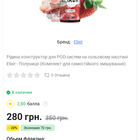
Бренд:
Elixir
Рідина конструктор для POD-систем на сольовому нікотині
Elixir - Полуниця (Комплект для самостійного змішування)
0 Отзывов
В наличии
2,80
балла
?
280 грн.
350 грн.
- 20%
Экономия
70 грн.
Обьем флакона: