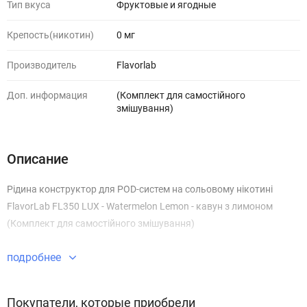
Тип вкуса
Фруктовые и ягодные
Крепость(никотин)
0 мг
Производитель
Flavorlab
Доп. информация
(Комплект для самостійного
змішування)
Описание
Рідина конструктор для POD-систем на сольовому нікотині
FlavorLab FL350 LUX - Watermelon Lemon - кавун з лимоном
(Комплект для самостійного змішування)
подробнее
Покупатели, которые приобрели