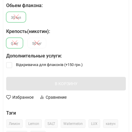
Обьем флакона:
30 мл
Крепость(никотин):
0 мг
50 мг
Дополнительные услуги:
Відкривачка для флаконів (+
150 грн.
)
В КОРЗИНУ
Избранное
Сравнение
Тэги
Лимон
Lemon
SALT
Watermelon
LUX
кавун