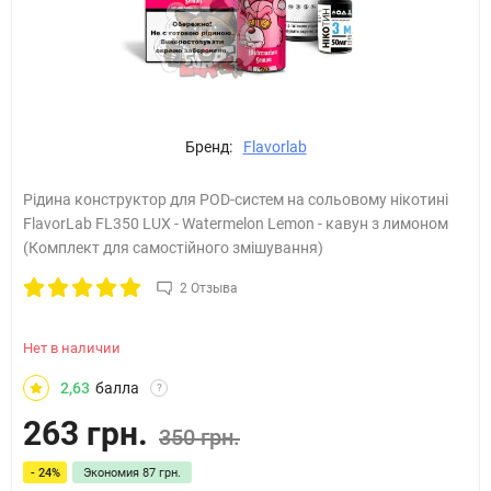
Бренд:
Flavorlab
Рідина конструктор для POD-систем на сольовому нікотині
FlavorLab FL350 LUX - Watermelon Lemon - кавун з лимоном
(Комплект для самостійного змішування)
2 Отзыва
Нет в наличии
2,63
балла
?
263 грн.
350 грн.
- 24%
Экономия
87 грн.