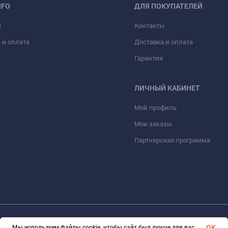
NFO
ДЛЯ ПОКУПАТЕЛЕЙ
ы
Контакты
 и оплата
Доставка и оплата
Гарантия
ЛИЧНЫЙ КАБИНЕТ
Мой профиль
Мои заказы
Партнерская программа
© 2026 eVape. Все права защищены
OK
Мы используем файлы cookie, чтобы сайт был лучше для вас.