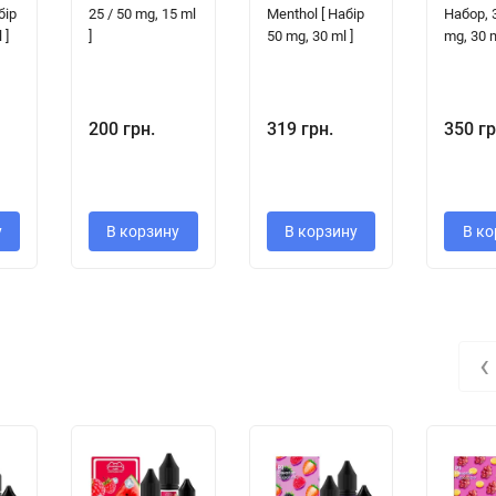
бір
25 / 50 mg, 15 ml
Menthol [ Набір
Набор, 
 ]
]
50 mg, 30 ml ]
mg, 30 m
200 грн.
319 грн.
350 гр
у
В корзину
В корзину
В ко
‹