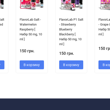
Salt
FlavorLab Salt -
FlavorLab P1 Salt
FlavorLa
Red
Watermelon
- Strawberry
- Grape
Raspberry [
Blueberry
Набір 5
Набір 50 mg, 10
Blackberry [
ml ]
ml ]
Набір 50 mg, 10
ml ]
150 гр
150 грн.
150 грн.
у
В корзину
В корзину
В ко