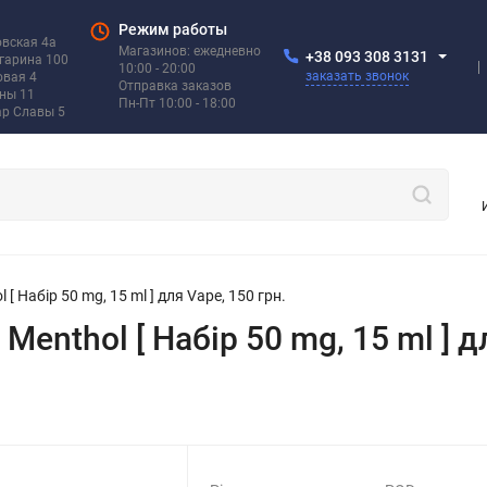
Режим работы
овская 4а
Магазинов: ежедневно
+38 093 308 3131
агарина 100
10:00 - 20:00
заказать звонок
овая 4
Отправка заказов
ины 11
Пн-Пт 10:00 - 18:00
ар Славы 5
 [ Набір 50 mg, 15 ml ] для Vape, 150 грн.
 Menthol [ Набір 50 mg, 15 ml ] д