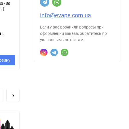
30 / 50
Набор 50 mg, 30
Cookies Cream [
Bu
l ]
ml ]
Набір 0 / 3 mg,
На
info@evape.com.ua
60 ml ]
mg
Если у вас возникли вопросы при
н.
360 грн.
оформлении заказа, обратитесь по
290 грн.
2
указанным контактам.
рзину
В корзину
В корзину
›