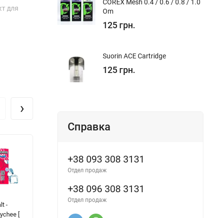
COREX Mesh 0.4 / 0.6 / 0.8 / 1.0
кт для
Om
125 грн.
Suorin ACE Cartridge
125 грн.
›
Справка
+38 093 308 3131
Отдел продаж
+38 096 308 3131
Отдел продаж
t -
Alchemist Salt -
Fluffy Puff
F
ychee [
Spearmint [
Organic -
Pl