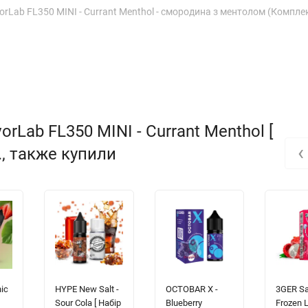
orLab FL350 MINI - Currant Menthol - смородина з ментолом (Компле
rLab FL350 MINI - Currant Menthol [
‹
н., также купили
ic
HYPE New Salt -
OCTOBAR X -
3GER Sal
Sour Cola [ Набір
Blueberry
Frozen L