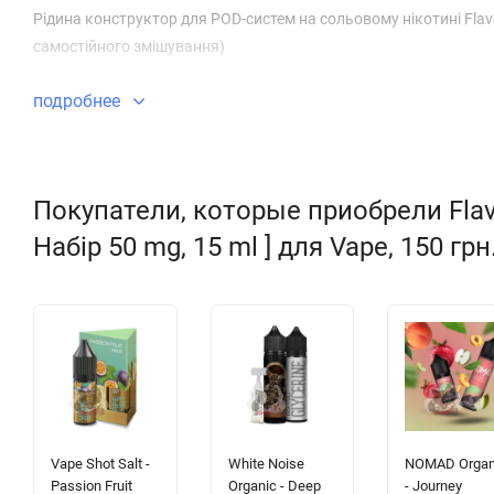
Рідина конструктор для POD-систем на сольовому нікотині Flav
самостійного змішування)
подробнее
Покупатели, которые приобрели Flavo
Набір 50 mg, 15 ml ] для Vape, 150 гр
Vape Shot Salt -
White Noise
NOMAD Organ
Passion Fruit
Organic - Deep
- Journey