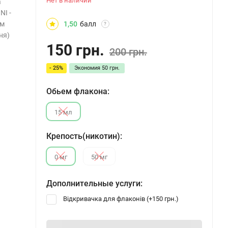
Нет в наличии
а
NI -
ом
1,50
балл
?
ня)
150 грн.
200 грн.
- 25%
Экономия
50 грн.
Обьем флакона:
15 мл
Крепость(никотин):
0 мг
50 мг
Дополнительные услуги:
Відкривачка для флаконів (+
150 грн.
)