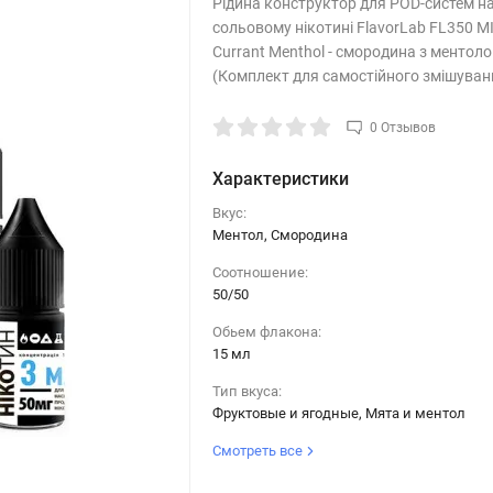
Рідина конструктор для POD-систем н
сольовому нікотині FlavorLab FL350 MI
Currant Menthol - смородина з ментол
(Комплект для самостійного змішуван
0 Отзывов
Характеристики
Вкус:
Ментол, Смородина
Соотношение:
50/50
Обьем флакона:
15 мл
Тип вкуса:
Фруктовые и ягодные, Мята и ментол
Смотреть все