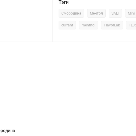
Тэги
Смородина
Ментол
SALT
Mini
currant
menthol
FlavorLab
FL3
ородина