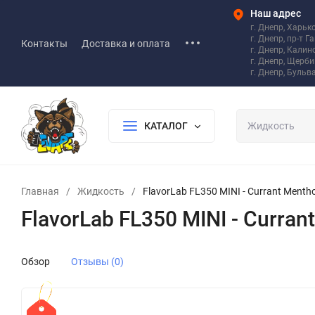
Наш адрес
г. Днепр, Харьк
г. Днепр, пр-т Г
Контакты
Доставка и оплата
г. Днепр, Калин
г. Днепр, Щерб
г. Днепр, Бульв
КАТАЛОГ
Главная
/
Жидкость
/
FlavorLab FL350 MINI - Currant Menthol
FlavorLab FL350 MINI - Currant
Обзор
Отзывы (0)