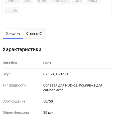
Вишня
SALT
cherry
FlavorLab
Lady
Pitaya
пітайя
Описание
Отзывы (0)
Характеристики
Линейка
Lady
Вкус
Вишня, Питайя
Тип жидкости
Солевая для POD-ов, Комплект для
самозамеса
Соотношение
50/50
Обьем флакона
30 мл