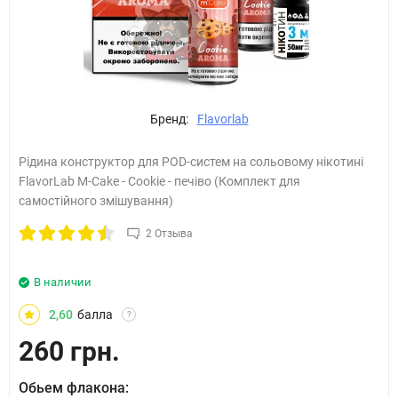
Бренд:
Flavorlab
Рідина конструктор для POD-систем на сольовому нікотині
FlavorLab M-Cake - Cookie - печіво (Комплект для
самостійного змішування)
2 Отзыва
В наличии
2,60
балла
?
260 грн.
Обьем флакона: