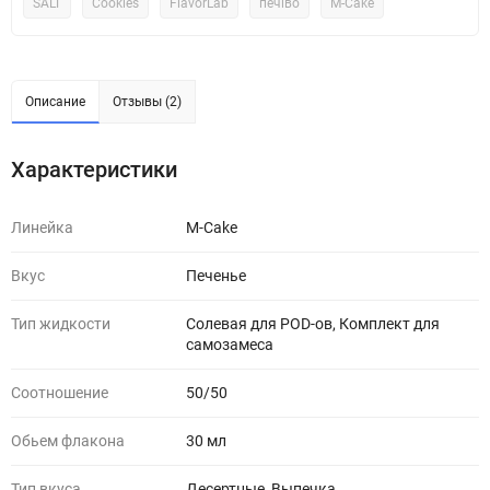
SALT
Cookies
FlavorLab
печіво
M-Cake
Описание
Отзывы (2)
Характеристики
Линейка
M-Cake
Вкус
Печенье
Тип жидкости
Солевая для POD-ов, Комплект для
самозамеса
Соотношение
50/50
Обьем флакона
30 мл
Тип вкуса
Десертные, Выпечка