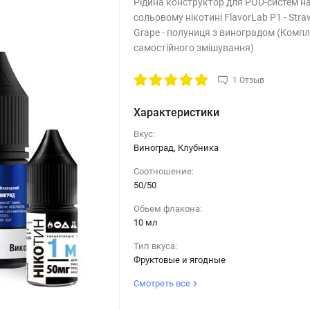
Рідина конструктор для POD-систем н
сольовому нікотині FlavorLab P1 - Stra
Grape - полуниця з виноградом (Компл
самостійного змішування)
1 Отзыв
Характеристики
Вкус:
Виноград, Клубника
Соотношение:
50/50
Обьем флакона:
10 мл
Тип вкуса:
Фруктовые и ягодные
Смотреть все