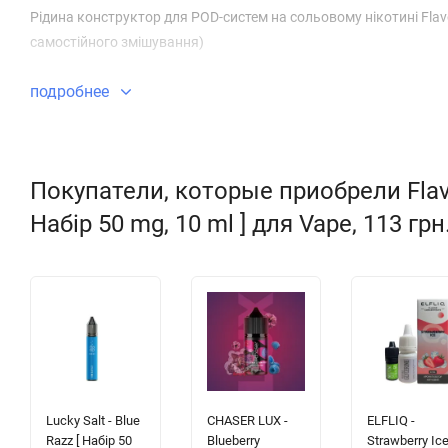
Рідина конструктор для POD-систем на сольовому нікотині Flav
самостійного змішування)
подробнее
Покупатели, которые приобрели Flavor
Набір 50 mg, 10 ml ] для Vape, 113 гр
Lucky Salt - Blue
CHASER LUX -
ELFLIQ -
Razz [ Набір 50
Blueberry
Strawberry Ice