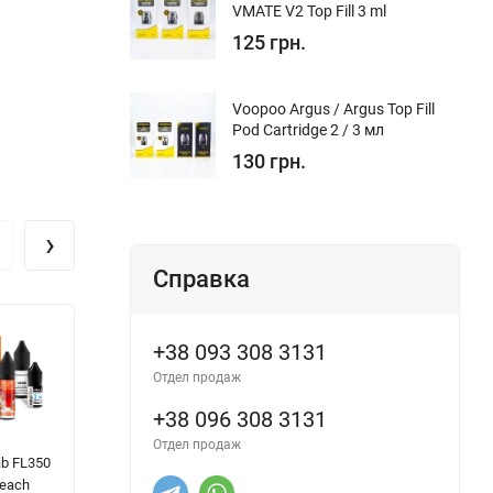
VMATE V2 Top Fill 3 ml
125 грн.
Voopoo Argus / Argus Top Fill
Pod Cartridge 2 / 3 мл
130 грн.
›
Справка
+38 093 308 3131
Отдел продаж
+38 096 308 3131
Отдел продаж
ab FL350
FlavorLab FL350
OCTOBAR X -
Hy
Peach
- Cranberry Mint [
Cactus [ Набір
На