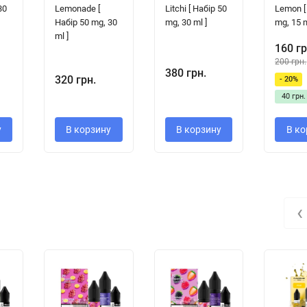
30
Lemonade [
Litchi [ Набір 50
Lemon [
Набір 50 mg, 30
mg, 30 ml ]
mg, 15 m
ml ]
160 гр
200 грн.
380 грн.
320 грн.
- 20%
40 грн.
у
В корзину
В корзину
В ко
‹