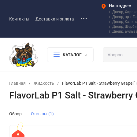
Наш адрес
г. Днепр, Харьк
г. Днепр, пр-т Г
Контакты
Доставка и оплата
г. Днепр, Калин
г. Днепр, Щерб
г. Днепр, Бульв
КАТАЛОГ
Главная
/
Жидкость
/
FlavorLab P1 Salt - Strawberry Grape [ 
FlavorLab P1 Salt - Strawberry 
Обзор
Отзывы (1)