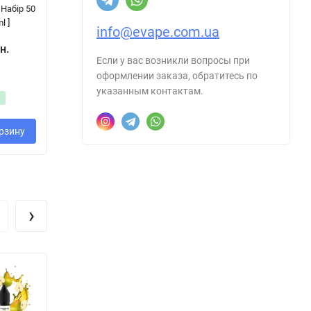
 Набір 50
Набір 50 mg, 30
50 mg, 30 ml ]
mg
l ]
ml ]
info@evape.com.ua
н.
Если у вас возникли вопросы при
319 грн.
2
320 грн.
оформлении заказа, обратитесь по
указанным контактам.
рзину
В корзину
В корзину
›