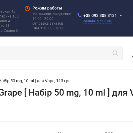
Режим работы
овская 4а
Магазинов: ежедневно
+38 093 308 3131
агарина 100
10:00 - 20:00
заказать звонок
овая 4
Отправка заказов
ины 11
Пн-Пт 10:00 - 18:00
ар Славы 5
Набір 50 mg, 10 ml ] для Vape, 113 грн.
Grape [ Набір 50 mg, 10 ml ] для 