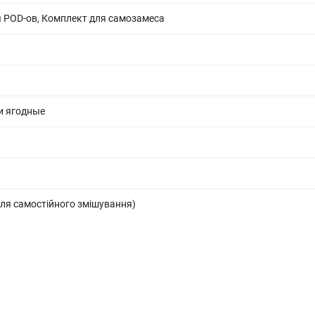
 POD-ов, Комплект для самозамеса
и ягодные
ля самостійного змішування)