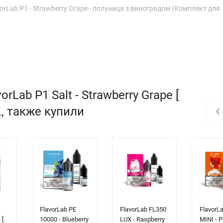
orLab P1 - Strawberry Grape - полуниця з виноградом (Комплект для
Lab P1 Salt - Strawberry Grape [
‹
н., также купили
FlavorLab PE
FlavorLab FL350
FlavorL
 [
10000 - Blueberry
LUX - Raspberry
MINI - 