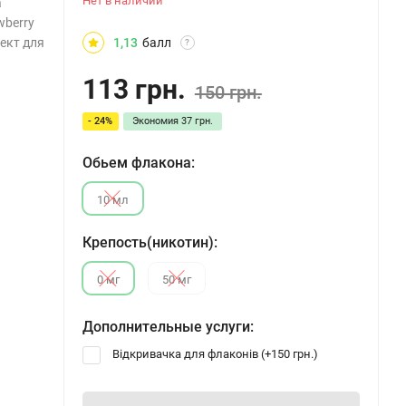
Нет в наличии
а
wberry
ект для
1,13
балл
?
113 грн.
150 грн.
- 24%
Экономия
37 грн.
Обьем флакона:
10 мл
Крепость(никотин):
0 мг
50 мг
Дополнительные услуги:
Відкривачка для флаконів (+
150 грн.
)