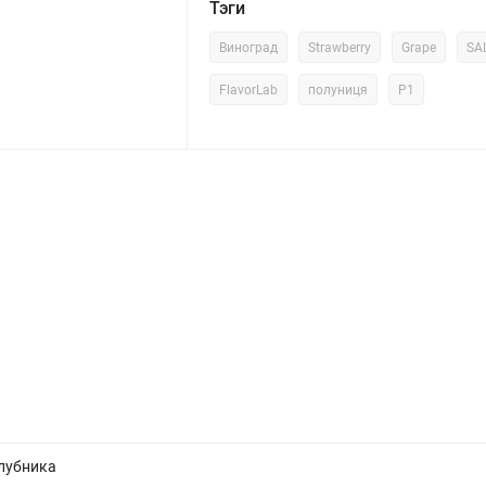
Тэги
Виноград
Strawberry
Grape
SA
FlavorLab
полуниця
P1
Клубника