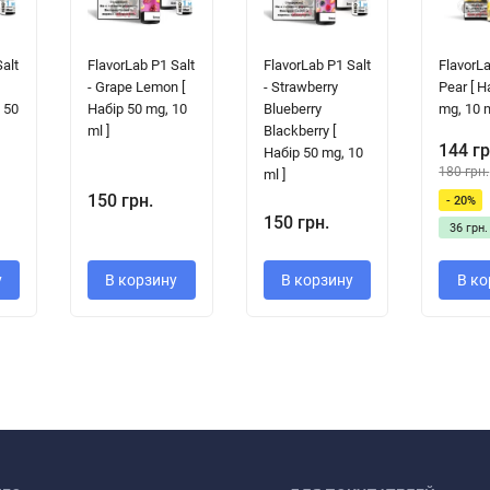
Salt
FlavorLab P1 Salt
FlavorLab P1 Salt
FlavorLa
- Grape Lemon [
- Strawberry
Pear [ Н
 50
Набір 50 mg, 10
Blueberry
mg, 10 m
ml ]
Blackberry [
144 гр
Набір 50 mg, 10
180 грн.
ml ]
150 грн.
- 20%
150 грн.
36 грн.
у
В корзину
В корзину
В ко