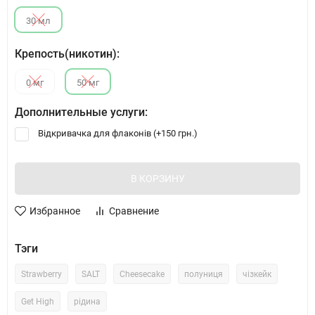
30 мл
Крепость(никотин):
0 мг
50 мг
Дополнительные услуги:
Відкривачка для флаконів (+
150 грн.
)
В КОРЗИНУ
Избранное
Сравнение
Тэги
Strawberry
SALT
Cheesecake
полуниця
чізкейк
Get High
рідина