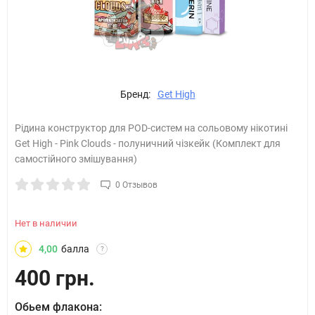
Бренд:
Get High
Рідина конструктор для POD-систем на сольовому нікотині
Get High - Pink Clouds - полуничний чізкейк (Комплект для
самостійного змішування)
0 Отзывов
Нет в наличии
4,00
балла
?
400 грн.
Обьем флакона: