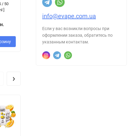
 / 50
/ 50 mg, 30 ml ]
Набір 25 / 50
На
l ]
mg, 30 ml ]
mg
info@evape.com.ua
330 грн.
н.
280 грн.
3
Если у вас возникли вопросы при
оформлении заказа, обратитесь по
рзину
В корзину
В корзину
указанным контактам.
›