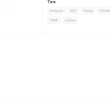
Тэги
Апельсин
SALT
Orange
Octolab
PRIME
octobar