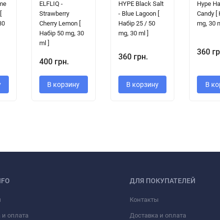
me
ELFLIQ -
HYPE Black Salt
Hype Ha
[
Strawberry
- Blue Lagoon [
Candy [
30
Cherry Lemon [
Набір 25 / 50
mg, 30 m
Набір 50 mg, 30
mg, 30 ml ]
ml ]
360 гр
360 грн.
400 грн.
у
В корзину
В корзину
В ко
NFO
ДЛЯ ПОКУПАТЕЛЕЙ
ы
Контакты
 и оплата
Доставка и оплата