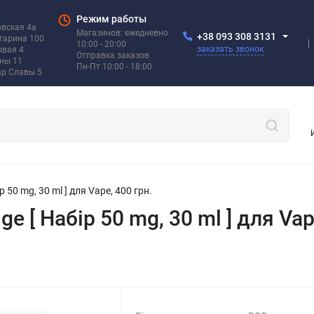
Режим работы
овская 4а
Магазинов: ежедневно
+38 093 308 3131
агарина 100
10:00 - 20:00
заказать звонок
овая 4
Отправка заказов
ины 11
Пн-Пт 10:00 - 18:00
ар Славы 5
р 50 mg, 30 ml ] для Vape, 400 грн.
e [ Набір 50 mg, 30 ml ] для Vap