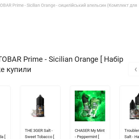
BAR Prime - Sicilian Orange - сицилійський апельсин (Комплект для
AR Prime - Sicilian Orange [ Набір
‹
кже купили
THE 3GER Salt -
CHASER My Mint
Trouble
da [
Sweet Tobacco [
- Peppermint [
Salt - H