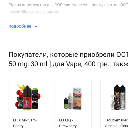
Рідина конструктор для POD-систем на сольовому нікотині OCTO
самостійного змішування)
подробнее
Покупатели, которые приобрели OCTOB
50 mg, 30 ml ] для Vape, 400 грн., та
EPIX Mix Salt -
ELFLIQ -
Troublemaker
Cherry
Strawberry
Organic - Flori