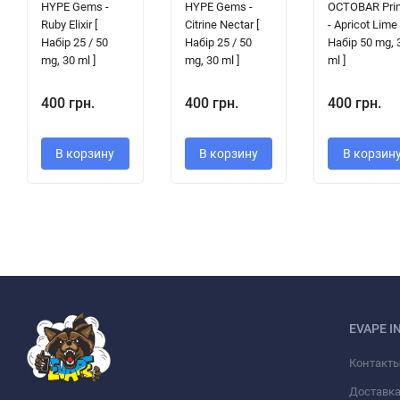
HYPE Gems -
HYPE Gems -
OCTOBAR Pri
Ruby Elixir [
Citrine Nectar [
- Apricot Lime 
Набір 25 / 50
Набір 25 / 50
Набір 50 mg, 
mg, 30 ml ]
mg, 30 ml ]
ml ]
400 грн.
400 грн.
400 грн.
В корзину
В корзину
В корзин
EVAPE I
Контакт
Доставка