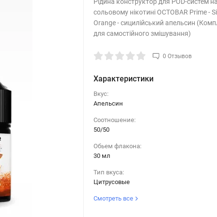
Рідина конструктор для POD-систем н
сольовому нікотині OCTOBAR Prime - Sic
Orange - сицилійський апельсин (Комп
для самостійного змішування)
0 Отзывов
Характеристики
Вкус:
Апельсин
Соотношение:
50/50
Обьем флакона:
30 мл
Тип вкуса:
Цитрусовые
Смотреть все