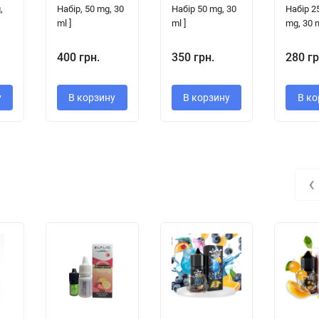
,
Набір, 50 mg, 30
Набір 50 mg, 30
Набір 25
ml ]
ml ]
mg, 30 m
400 грн.
350 грн.
280 гр
у
В корзину
В корзину
В ко
‹