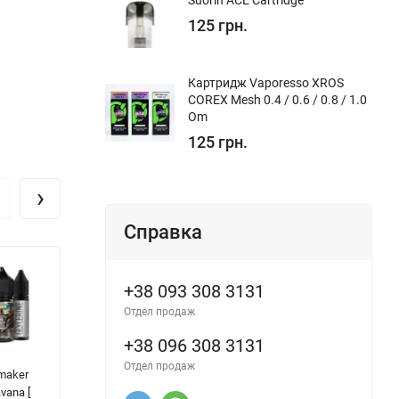
Suorin ACE Cartridge
125 грн.
Картридж Vaporesso XROS
COREX Mesh 0.4 / 0.6 / 0.8 / 1.0
Om
125 грн.
›
Справка
+38 093 308 3131
Отдел продаж
+38 096 308 3131
Отдел продаж
maker
SLICED Salt -
White Noise Salt
BL
avana [
Melon [ Набір 30
- Deep Tobacco [
Ex