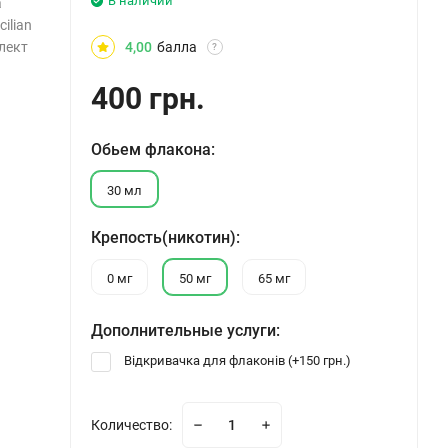
В наличии
а
ilian
лект
4,00
балла
?
400 грн.
Обьем флакона:
30 мл
Крепость(никотин):
0 мг
50 мг
65 мг
Дополнительные услуги:
Відкривачка для флаконів (+
150 грн.
)
Количество: