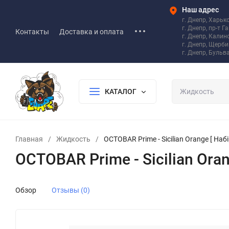
Наш адрес
г. Днепр, Харьк
г. Днепр, пр-т Г
Контакты
Доставка и оплата
г. Днепр, Калин
г. Днепр, Щерб
г. Днепр, Бульв
КАТАЛОГ
Главная
/
Жидкость
/
OCTOBAR Prime - Sicilian Orange [ Набі
OCTOBAR Prime - Sicilian Orang
Обзор
Отзывы (0)