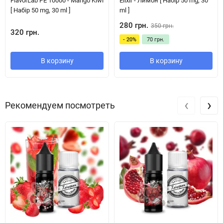
FlavorLab PE 10000 - Mango Kiwi
Elixir - Лимон [ Набір 50 mg, 30
[ Набір 50 mg, 30 ml ]
ml ]
280 грн.
350 грн.
320 грн.
- 20%
70 грн.
В корзину
В корзину
‹
›
Рекомендуем посмотреть