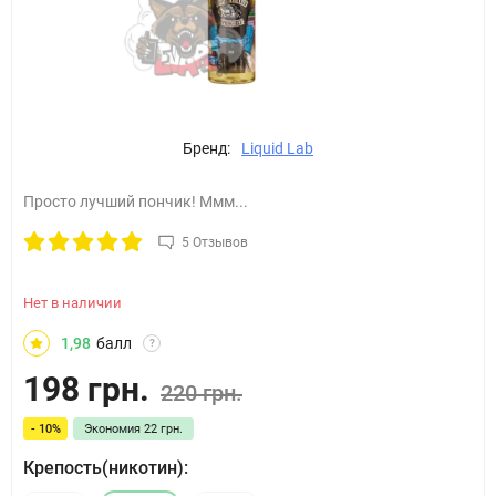
Бренд:
Liquid Lab
Просто лучший пончик! Ммм...
5 Отзывов
Нет в наличии
1,98
балл
?
198 грн.
220 грн.
- 10%
Экономия
22 грн.
Крепость(никотин):