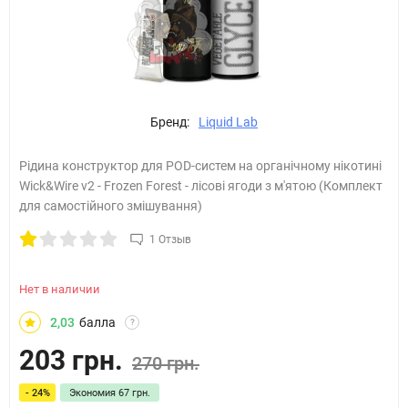
Бренд:
Liquid Lab
Рідина конструктор для POD-систем на органічному нікотині
Wick&Wire v2 - Frozen Forest - лісові ягоди з м'ятою (Комплект
для самостійного змішування)
1 Отзыв
Нет в наличии
2,03
балла
?
203 грн.
270 грн.
- 24%
Экономия
67 грн.