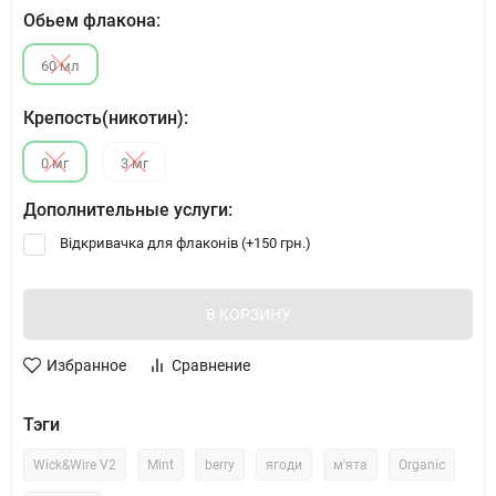
Обьем флакона:
60 мл
Крепость(никотин):
0 мг
3 мг
Дополнительные услуги:
Відкривачка для флаконів (+
150 грн.
)
В КОРЗИНУ
Избранное
Сравнение
Тэги
Wick&Wire V2
Mint
berry
ягоди
м'ята
Organic