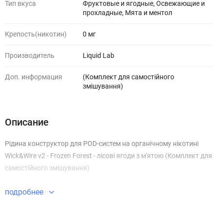
Тип вкуса
Фруктовые и ягодные, Освежающие и
прохладные, Мята и ментол
Крепость(никотин)
0 мг
Производитель
Liquid Lab
Доп. информация
(Комплект для самостійного
змішування)
Описание
Рідина конструктор для POD-систем на органічному нікотині
Wick&Wire v2 - Frozen Forest - лісові ягоди з м'ятою (Комплект для
самостійного змішування)
подробнее