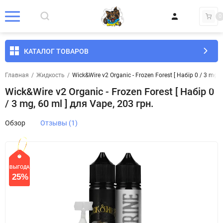
0
КАТАЛОГ ТОВАРОВ
Главная
/
Жидкость
/
Wick&Wire v2 Organic - Frozen Forest [ Набір 0 / 3 mg, 
Wick&Wire v2 Organic - Frozen Forest [ Набір 0
/ 3 mg, 60 ml ] для Vape, 203 грн.
Обзор
Отзывы (1)
ВЫГОДА
СКИДКА
25%
25%