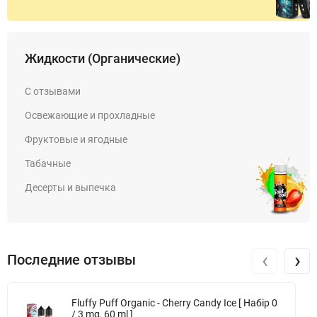
Жидкости (Органические)
С отзывами
Освежающие и прохладные
Фруктовые и ягодные
Табачные
Десерты и выпечка
‹
›
Последние отзывы
Fluffy Puff Organic - Cherry Candy Ice [ Набір 0
/ 3 mg, 60 ml ]