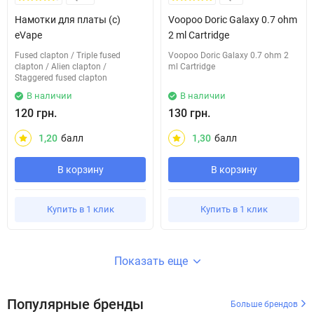
Намотки для платы (c)
Voopoo Doric Galaxy 0.7 ohm
eVape
2 ml Cartridge
​Fused clapton​ / Triple fused
Voopoo Doric Galaxy 0.7 ohm 2
clapton / ​​Alien clapton​ / ​​
ml Cartridge
Staggered fused clapton
В наличии
В наличии
120 грн.
130 грн.
1,20
балл
1,30
балл
В корзину
В корзину
Купить в 1 клик
Купить в 1 клик
Показать еще
Популярные бренды
Больше брендов