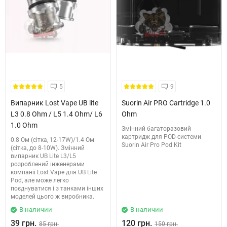
5
9
Випарник Lost Vape UB lite
Suorin Air PRO Cartridge 1.0
L3 0.8 Ohm / L5 1.4 Ohm/ L6
Ohm
1.0 Ohm
Змінний багаторазовий
картридж для POD-системи
0.8 Ом (сітка, 12-17W)/1.4 Ом
Suorin Air Pro Pod Kit
(сітка, до 8-10W). Змінний
випарник UB Lite L3/L5
розроблений інженерами
компанії Lost Vape для UB Lite
Pod, але може легко
поєднуватися і з танками інших
моделей цього ж виробника.
В наличии
В наличии
39 грн.
120 грн.
85 грн.
150 грн.