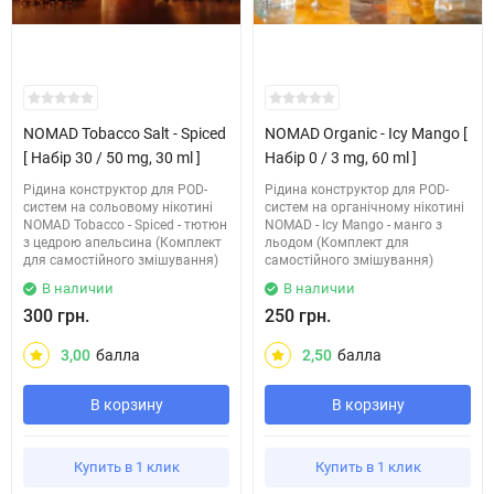
NOMAD Tobacco Salt - Spiced
NOMAD Organic - Icy Mango [
[ Набір 30 / 50 mg, 30 ml ]
Набір 0 / 3 mg, 60 ml ]
Рідина конструктор для POD-
Рідина конструктор для POD-
систем на сольовому нікотині
систем на органічному нікотині
NOMAD Tobacco - Spiced - тютюн
NOMAD - Icy Mango - манго з
з цедрою апельсина (Комплект
льодом (Комплект для
для самостійного змішування)
самостійного змішування)
В наличии
В наличии
300 грн.
250 грн.
3,00
балла
2,50
балла
В корзину
В корзину
Купить в 1 клик
Купить в 1 клик