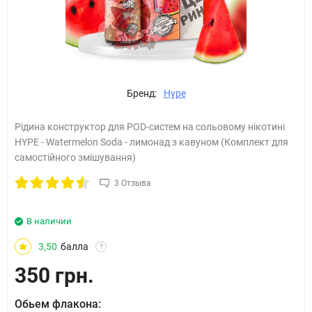
Бренд:
Hype
Рідина конструктор для POD-систем на сольовому нікотині
HYPE - Watermelon Soda - лимонад з кавуном (Комплект для
самостійного змішування)
3 Отзыва
В наличии
3,50
балла
?
350 грн.
Обьем флакона: