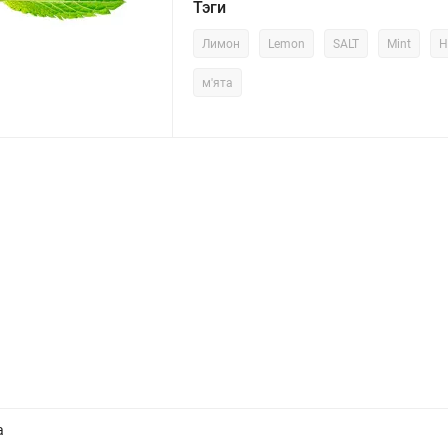
Тэги
Лимон
Lemon
SALT
Mint
H
м'ята
а