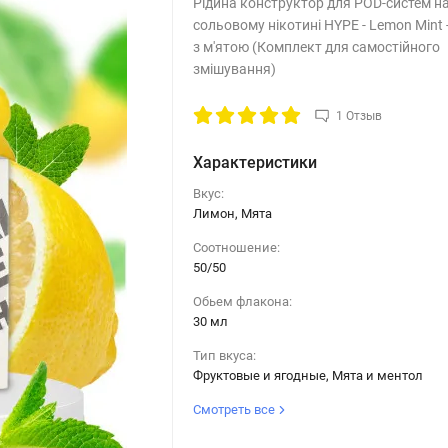
Рідина конструктор для POD-систем н
сольовому нікотині HYPE - Lemon Mint 
з м'ятою (Комплект для самостійного
змішування)
1 Отзыв
Характеристики
Вкус:
Лимон, Мята
Соотношение:
50/50
Обьем флакона:
30 мл
Тип вкуса:
Фруктовые и ягодные, Мята и ментол
Смотреть все