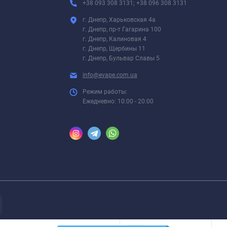
+38 093 308 3131; +38 096 308 3131
г. Днепр, Харьковская 4а
г. Днепр, пр-т Гагарина 100
г. Днепр, Калиновая 4
г. Днепр, Щербины 11
г. Днепр, Бульвар Славы 5
info@evape.com.ua
Режим работы:
Ежедневно: 10:00 - 20:00