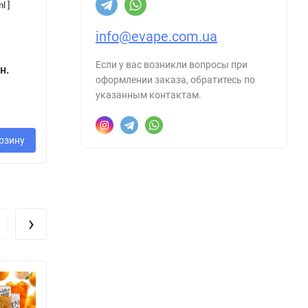
l ]
Lemonade [
ml
Набір 50 mg, 15
ml ]
info@evape.com.ua
160 грн.
350 грн.
Если у вас возникли вопросы при
н.
4
200 грн.
оформлении заказа, обратитесь по
- 20%
указанным контактам.
40 грн.
рзину
В корзину
В корзину
›