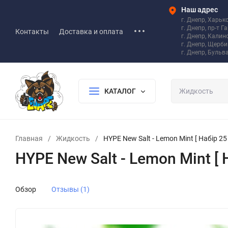
Наш адрес
г. Днепр, Харьк
г. Днепр, пр-т Г
Контакты
Доставка и оплата
г. Днепр, Калин
г. Днепр, Щерб
г. Днепр, Бульв
КАТАЛОГ
Главная
/
Жидкость
/
HYPE New Salt - Lemon Mint [ Набір 25 
HYPE New Salt - Lemon Mint [ Н
Обзор
Отзывы (1)