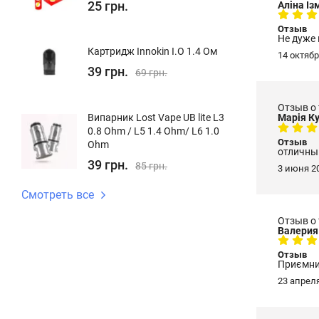
25 грн.
Аліна І
Отзыв
Не дуже
Картридж Innokin I.O 1.4 Ом
14 октябр
39 грн.
69 грн.
Отзыв о
Випарник Lost Vape UB lite L3
Марія К
0.8 Ohm / L5 1.4 Ohm/ L6 1.0
Отзыв
Ohm
отличны
39 грн.
85 грн.
3 июня 20
Смотреть все
Отзыв о
Валерия
Отзыв
Приємни
23 апреля