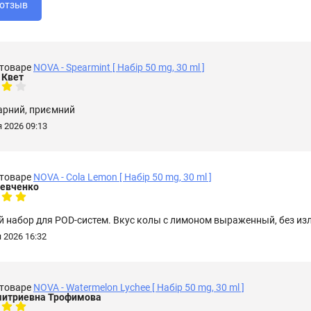
 товаре
NOVA - Spearmint [ Набір 50 mg, 30 ml ]
 Квет
арний, приємний
 2026 09:13
 товаре
NOVA - Cola Lemon [ Набір 50 mg, 30 ml ]
евченко
й набор для POD-систем. Вкус колы с лимоном выраженный, без из
 2026 16:32
 товаре
NOVA - Watermelon Lychee [ Набір 50 mg, 30 ml ]
итриевна Трофимова