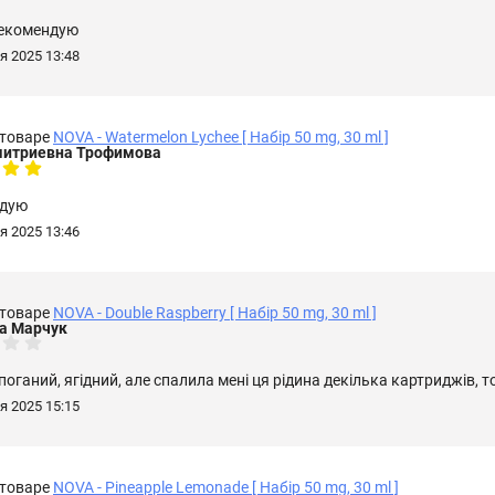
Рекомендую
я 2025 13:48
 товаре
NOVA - Watermelon Lychee [ Набір 50 mg, 30 ml ]
итриевна Трофимова
ндую
я 2025 13:46
 товаре
NOVA - Double Raspberry [ Набір 50 mg, 30 ml ]
а Марчук
поганий, ягідний, але спалила мені ця рідина декілька картриджів,
я 2025 15:15
 товаре
NOVA - Pineapple Lemonade [ Набір 50 mg, 30 ml ]