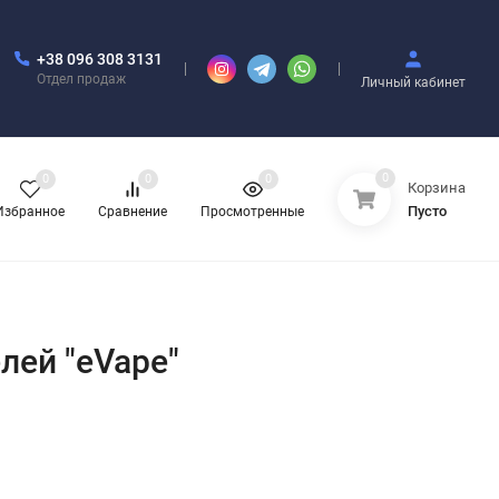
+38 096 308 3131
Отдел продаж
Личный кабинет
0
0
0
0
Корзина
Пусто
Избранное
Сравнение
Просмотренные
лей "eVape"