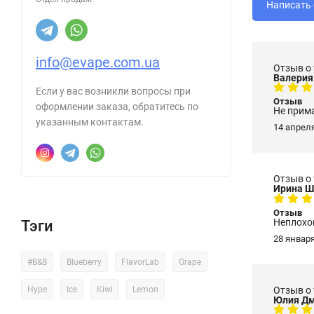
info@evape.com.ua
Отзыв о
Валерия
Если у вас возникли вопросы при
Отзыв
оформлении заказа, обратитесь по
Не прим
указанным контактам.
14 апреля
Отзыв о
Ирина Ш
Отзыв
Неплохо
Тэги
28 января
#B&B
Blueberry
FlavorLab
Grape
Отзыв о
Hype
Ice
Kiwi
Lemon
Юлия Дм