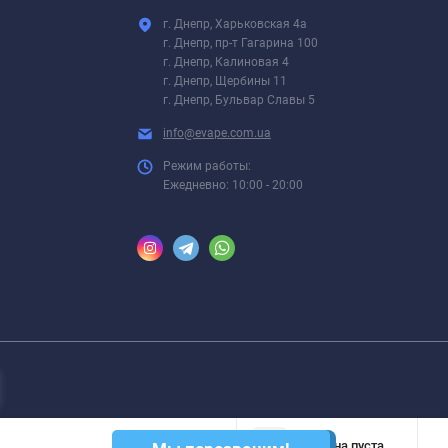
г. Днепр, Харьковская 4а
г. Днепр, пр-т Гагарина 100
г. Днепр, Калиновая 4
г. Днепр, Щербины 11
г. Днепр, Бульвар Славы 5
info@evape.com.ua
Режим работы:
Ежедневно: 10:00 - 20:00
Корзина пуста