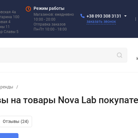
Режим работы
овская 4а
Магазинов: ежедневно
+38 093 308 3131
агарина 100
10:00 - 20:00
заказать звонок
овая 4
Отправка заказов
ины 11
Пн-Пт 10:00 - 18:00
ар Славы 5
Бренды
/
ы на товары Nova Lab покупате
Отзывы
(24)