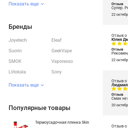
Показать еще
Отзыв
Супер. 
22 октябр
Бренды
Отзыв о
Юлия Дм
Joyetech
Eleaf
Отзыв
Suorin
GeekVape
Рекоме
22 октябр
SMOK
Vaporesso
Liitokala
Sony
Отзыв о
Показать еще
Людмил
Отзыв
Смак не 
20 октябр
Популярные товары
Термоусадочная пленка Skin
Отзыв о