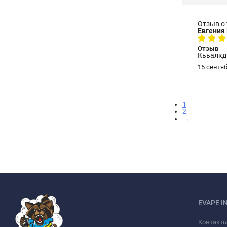
Отзыв о
Евгения
Отзыв
Кььалкд
15 сентяб
1
2
→
EVAPE I
Контакт