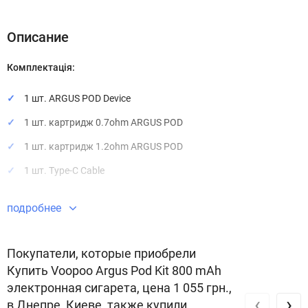
Описание
Комплектація:
1 шт. ARGUS POD Device
1 шт. картридж 0.7ohm ARGUS POD
1 шт. картридж 1.2ohm ARGUS POD
1 шт. Type-C Cable
Стартовий набір Voopoo Argus Pod виконаний у найкращих
подробнее
традиціях Voopoo. Це надійний под забезпечує гідний рівень
паріння, а його оформлення дуже привабливе. Розмір пристрою
Покупатели, которые приобрели
становить 93,2*26, 1*13,8 мм, що дозволяє його сміливо
Купить Voopoo Argus Pod Kit 800 mAh
віднести до категорії компактних пристроїв.
электронная сигарета, цена 1 055 грн.,
‹
›
в Днепре, Киеве, также купили