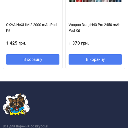
стилістику та комфорт під свої вподобання.
Надійний захист:
сучасна конструкція мінімізує ризик
протікань та підтримує акуратну заправку рідини.
OXVA NeXLIM 2 2000 mAh Pod
Voopoo Drag H40 Pro 2450 mAh
Kit
Pod Kit
1 425 грн.
1 370 грн.
В корзину
В корзину
Все для парения со вкусом!