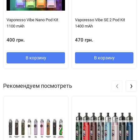
Потужність до 80 Вт:
регульована вихідна потужність
забезпечує потужний, стабільний пар при потрібному
Vaporesso Vibe Nano Pod Kit
Vaporesso Vibe SE 2 Pod Kit
настроюванні.
1100 mAh
1400 mAh
Великий 1,66″ сенсорний екран:
яскравий та відгукливий
400 грн.
470 грн.
тач-дисплей для інтуїтивного управління.
Сенсорна система розблокування:
пристрій можна
В корзину
В корзину
розблокувати легким дотиком, а він автоматично
блокується при відсутності торкання.
PnP X платформа:
підтримка картриджів і випарників PnP X
‹
›
Рекомендуем посмотреть
забезпечує чистий смак і можливість використовувати
широкий діапазон опор для різних стилів паріння (MTL/DTL).
Преміум-дизайн:
корпус з
цинкового сплаву з шкіряною
обробкою
не лише приємний на дотик, а й довговічний у
використанні.
Знімний 810-мундштук:
дозволяє налаштовувати