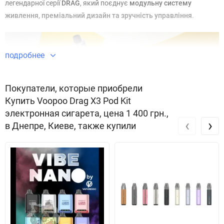
легендарної серії
DRAG
, який поєднує
модульну систему
живлення, преміальний дизайн та зручність управління
.
подробнее
Покупатели, которые приобрели
Купить Voopoo Drag X3 Pod Kit
электронная сигарета, цена 1 400 грн.,
‹
›
в Днепре, Киеве, также купили
Основні переваги
Гнучкість живлення:
підтримка зовнішніх акумуляторів
18650 або 21700
— вибирай оптимальний ресурс для
тривалого паріння (акумулятори продаються окремо).