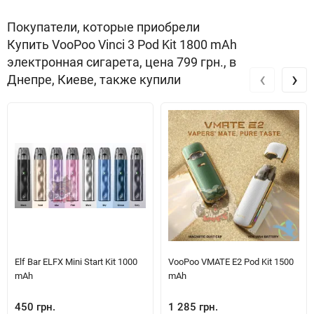
зможете підлаштувати цей девайс під себе. Об'єм картриджа
Покупатели, которые приобрели
становить 4 мл, чого достатньо для тривалого використання
Купить VooPoo Vinci 3 Pod Kit 1800 mAh
перед наступною заправкою. Крім всіх цих переваг, ми не
электронная сигарета, цена 799 грн., в
можемо забути про сумісність з усіма випарниками серії VooPoo
‹
›
Днепре, Киеве, также купили
PnP, які точно допоможуть розкрити весь потенціал цієї
скромної, на перший погляд, підсистеми.
Elf Bar ELFX Mini Start Kit 1000
VooPoo VMATE E2 Pod Kit 1500
Переваги:
mAh
mAh
450 грн.
1 285 грн.
Нова система обдування MOBIUS