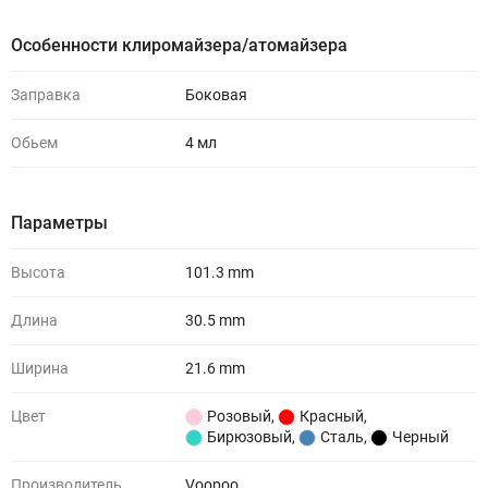
Особенности клиромайзера/атомайзера
Заправка
Боковая
Обьем
4 мл
Параметры
Высота
101.3 mm
Длина
30.5 mm
Ширина
21.6 mm
Цвет
Розовый
,
Красный
,
Бирюзовый
,
Сталь
,
Черный
Производитель
Voopoo