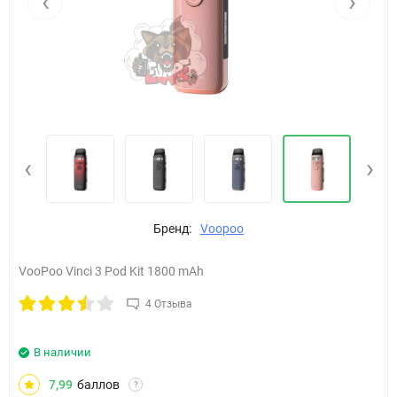
‹
›
‹
›
Бренд:
Voopoo
VooPoo Vinci 3 Pod Kit 1800 mAh
4 Отзыва
В наличии
7,99
баллов
?