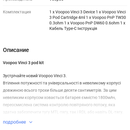
Комплектация
1 х Voopoo Vinci 3 Device 1 х Voopoo Vinci
3 Pod Cartridge 4ml 1 х Voopoo PnP TW30
0.3ohm 1 х Voopoo PnP DW60 0.6ohm 1 х
Кабель Type-C Інструкція
Описание
Voopoo Vinci 3 pod kit
Зустрічайте новий Voopoo Vinci 3.
Втілення потужності та універсальності в невеликому корпусі
довжиною всього трохи більше десяти сантиметрів. За цим
невеликим корпусом ховається батарея ємністю 1800мАч,
переосмислена система контролю повітряного потоку, яка
здатна забезпечити тугу MTL-тягу, так і RDL або навіть DL-тягу.
Так само, ця невелика підсистема дає можливість регулювати
подробнее
потужність в діапазоні від 5 Вт до 50 Вт, так що Ви точно