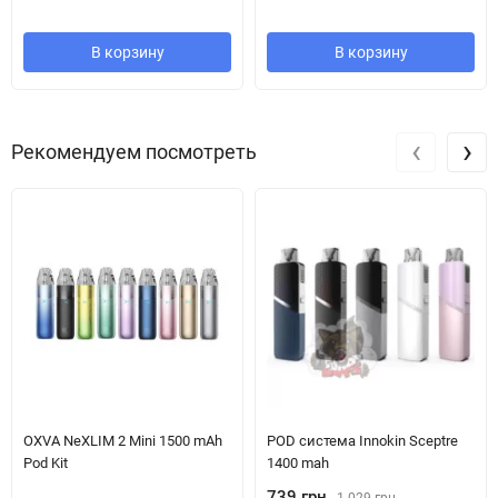
Потужність від 5 до 50 Вт
Два режими увімкнення
В корзину
В корзину
Компактний та потужний
Картридж 4 мл
‹
›
Рекомендуем посмотреть
OXVA NeXLIM 2 Mini 1500 mAh
POD система Innokin Sceptre
Pod Kit
1400 mah
739 грн.