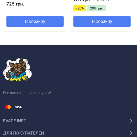
1 029 грн.
725 грн.
- 28%
290 грн.
В корзину
В корзину
Зовнішній вигляд
VooPoo завжди зналася на дизайні і красивих під-системах, тому
не дивно, що новий Vinci 3 поєднує в собі елегантність,
скромність і міцність.
Все для парения со вкусом!
EVAPE INFO
ДЛЯ ПОКУПАТЕЛЕЙ