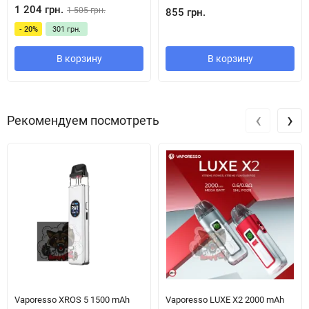
— преднамотанные спирали 2шт
1 204 грн.
1 505 грн.
855 грн.
— койл тримминг тул
- 20%
301 грн.
— запасные оринги
— увеличительное стекло
В корзину
В корзину
— запасные винты
— руководство пользователя
‹
›
Рекомендуем посмотреть
Vaporesso XROS 5 1500 mAh
Vaporesso LUXE X2 2000 mAh