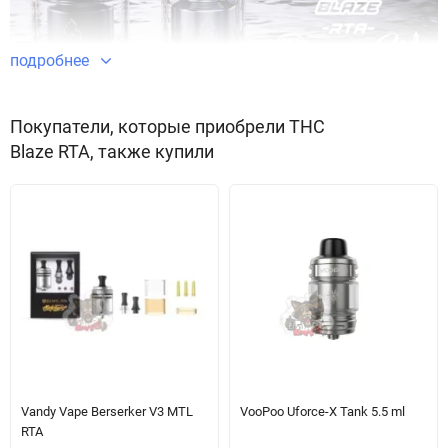
подробнее
Покупатели, которые приобрели THC
Blaze RTA, также купили
Материал корпуса:
нержавеющая сталь
Тип атомайзера:
RTA
Емкость:
2.0 / 5.5мл
Диаметр:
24мм посадочный / 26мм максимальный без бабл
стекла / 30мм максимальный с бабл стеклом
Высота:
44.5мм с дрип типом
Коннектор:
510, пин позолочен
Комплектация
— Blaze RTA
Vandy Vape Berserker V3 MTL
VooPoo Uforce-X Tank 5.5 ml
— отвертки 2шт
RTA