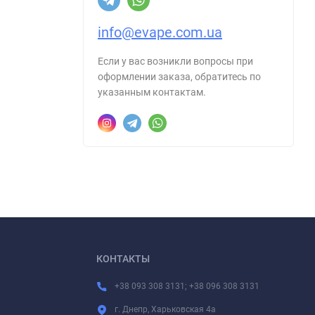
info@evape.com.ua
Если у вас возникли вопросы при
оформлении заказа, обратитесь по
указанным контактам.
КОНТАКТЫ
+38 093 308 3131; +38 096 308 3131
г. Днепр, Харьковская 4а