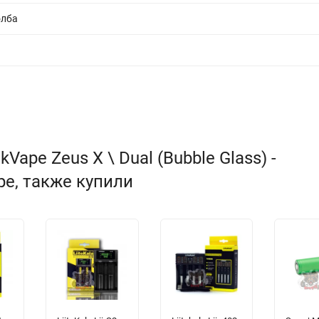
олба
ape Zeus X \ Dual (Bubble Glass) -
pe, также купили