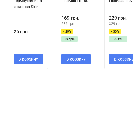
Термоусадочна
LiitoKala Lii-100
LiitoKala Lii-S
я пленка Skin
169 грн.
229 грн.
239 грн.
329 грн.
25 грн.
- 29%
- 30%
70 грн.
100 грн.
В корзину
В корзину
В корзин