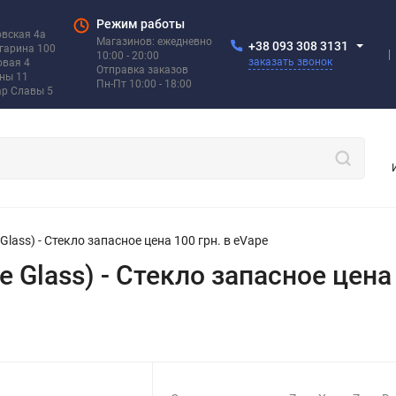
Режим работы
овская 4а
Магазинов: ежедневно
+38 093 308 3131
агарина 100
10:00 - 20:00
заказать звонок
овая 4
Отправка заказов
ины 11
Пн-Пт 10:00 - 18:00
ар Славы 5
 Glass) - Стекло запасное цена 100 грн. в eVape
e Glass) - Стекло запасное цена