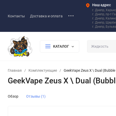
Наш адрес
г. Днепр, Харьк
г. Днепр, пр-т Г
Контакты
Доставка и оплата
г. Днепр, Калин
г. Днепр, Щерб
г. Днепр, Бульв
КАТАЛОГ
Главная
/
Комплектующие
/
GeekVape Zeus X \ Dual (Bubble
GeekVape Zeus X \ Dual (Bubbl
Обзор
Отзывы (1)