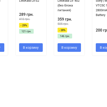
1
LiitoKala Lii-S2
Liitokala Lii- 402
Sony | 
(без блока
VTC5C 
питания)
2800mA
289 грн.
Battery
359 грн.
410 грн.
505 грн.
- 29%
200 гр
- 28%
121 грн.
146 грн.
у
В корзину
В корзину
В ко