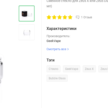
Сменное стекло для Zeus X или Zeus Dua
мл)
1 Отзыв
Характеристики
Производитель:
GeekVape
Смотреть все
›
Тэги
Стекло
GeekVape
Zeus X
Zeus 
Bubble Glass