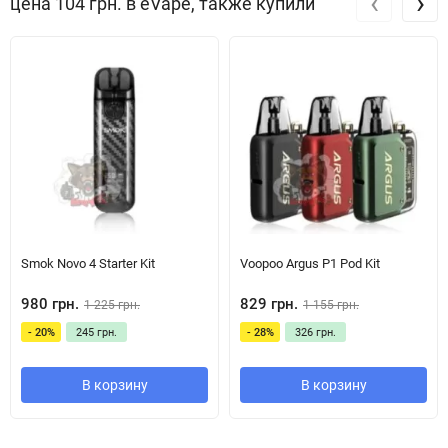
‹
›
цена 104 грн. в eVape, также купили
Smok Novo 4 Starter Kit
Voopoo Argus P1 Pod Kit
980 грн.
829 грн.
1 225 грн.
1 155 грн.
- 20%
245 грн.
- 28%
326 грн.
В корзину
В корзину