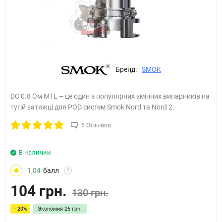
Бренд:
SMOK
DC 0.8 Ом MTL – це один з популярних змінних випарників на
тугій затяжці для POD систем Smok Nord та Nord 2.
6 Отзывов
В наличии
1,04
балл
?
104 грн.
130 грн.
- 20%
Экономия
26 грн.