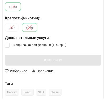
10 мл
Крепость(никотин):
0 мг
50 мг
Дополнительные услуги:
Відкривачка для флаконів (+
150 грн.
)
В КОРЗИНУ
Избранное
Сравнение
Тэги
Персик
Peach
SALT
chaser