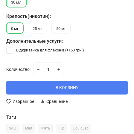
30 мл
Крепость(никотин):
0 мг
25 мг
50 мг
Дополнительные услуги:
Відкривачка для флаконів (+
150 грн.
)
Количество:
В КОРЗИНУ
Избранное
Сравнение
Тэги
SALT
Mint
м'ята
Flip
LiquidLab