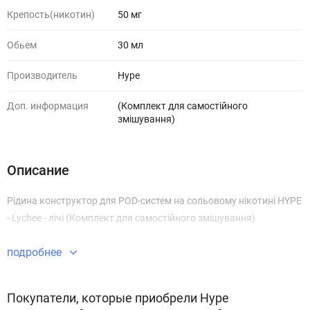
Крепость(никотин)
50 мг
Обьем
30 мл
Производитель
Hype
Доп. информация
(Комплект для самостійного
змішування)
Описание
Рідина конструктор для POD-систем на сольовому нікотині HYPE
- Lychee - лічі (Комплект для самостійного змішування)
подробнее
Покупатели, которые приобрели Hype