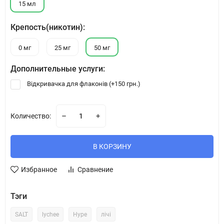
15 мл
Крепость(никотин):
0 мг
25 мг
50 мг
Дополнительные услуги:
Відкривачка для флаконів (+
150 грн.
)
Количество:
В КОРЗИНУ
Избранное
Сравнение
Тэги
SALT
lychee
Hype
лічі