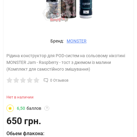
Бренд:
MONSTER
Рідина конструктор для POD-систем на сольовому нікотині
MONSTER Jam - Raspberry - тост з джемом із малини
(Комплект для самостійного змішування)
0 Отзывов
Нет в наличии
6,50
баллов
?
650 грн.
Обьем флакона: