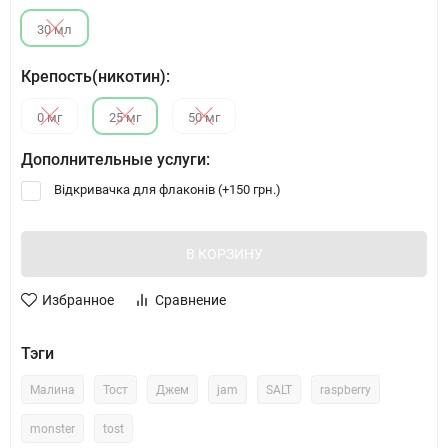
30 мл
Крепость(никотин):
0 мг
25 мг
50 мг
Дополнительные услуги:
Відкривачка для флаконів (+
150 грн.
)
В КОРЗИНУ
Избранное
Сравнение
Тэги
Малина
Тост
Джем
jam
SALT
raspberry
monster
tost