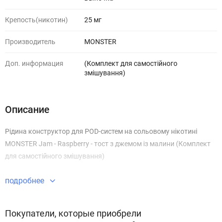
Крепость(никотин)
25 мг
Производитель
MONSTER
Доп. информация
(Комплект для самостійного
змішування)
Описание
Рідина конструктор для POD-систем на сольовому нікотині
MONSTER Jam - Raspberry - тост з джемом із малини (Комплект
для самостійного змішування)
подробнее
Покупатели, которые приобрели