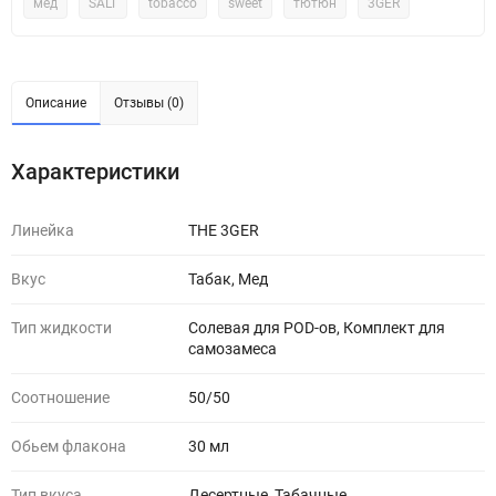
мед
SALT
tobacco
sweet
тютюн
3GER
Описание
Отзывы (0)
Характеристики
Линейка
THE 3GER
Вкус
Табак, Мед
Тип жидкости
Солевая для POD-ов, Комплект для
самозамеса
Соотношение
50/50
Обьем флакона
30 мл
Тип вкуса
Десертные, Табачные