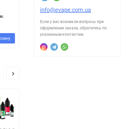
ml ]
L
На
info@evape.com.ua
320 грн.
60
н.
320 грн.
Если у вас возникли вопросы при
2
оформлении заказа, обратитесь по
указанным контактам.
рзину
В корзину
В корзину
›