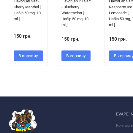
FlavorLab Salt -
FlavorLab P1 Salt
FlavorLab Salt
Cherry Menthol [
- Blueberry
Raspberry Ice
Набір 50 mg, 10
Watermelon [
Lemonade [
ml ]
Набір 50 mg, 10
Набір 50 mg, 
ml ]
ml ]
150 грн.
150 грн.
150 грн.
В корзину
В корзину
В корзин
EVAPE I
Контакт