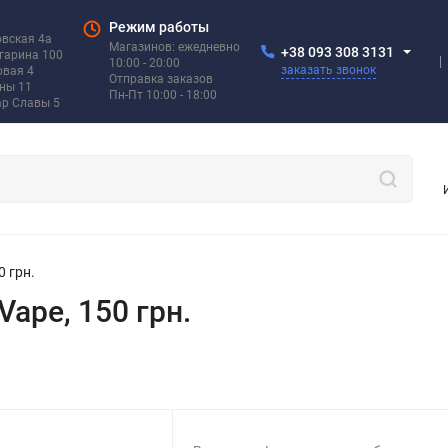
Режим работы
овская 4а
Магазинов: ежедневно
+38 093 308 3131
агарина 100
10:00 - 20:00
заказать звонок
овая 4
Отправка заказов
ины 11
Пн-Пт 10:00 - 18:00
ар Славы 5
0 грн.
Vape, 150 грн.