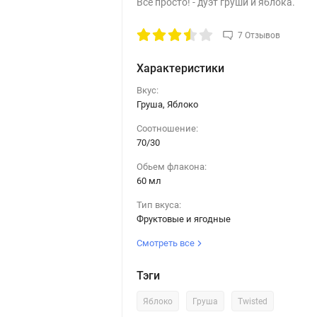
Все просто! - дуэт груши и яблока.
7 Отзывов
Характеристики
Вкус:
Груша, Яблоко
Соотношение:
70/30
Обьем флакона:
60 мл
Тип вкуса:
Фруктовые и ягодные
Смотреть все
Тэги
Яблоко
Груша
Twisted