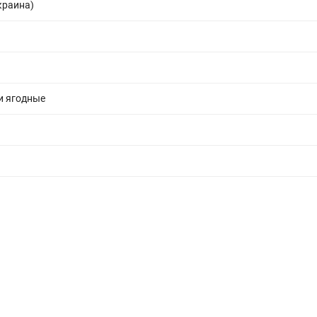
краина)
и ягодные