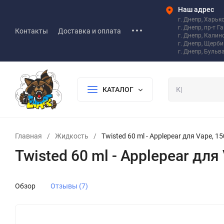
Наш адрес
г. Днепр, Харьк
г. Днепр, пр-т Г
Контакты
Доставка и оплата
г. Днепр, Калин
г. Днепр, Щерб
г. Днепр, Бульв
КАТАЛОГ
Главная
/
Жидкость
/
Twisted 60 ml - Applepear для Vape, 15
Twisted 60 ml - Applepear для 
Обзор
Отзывы (7)