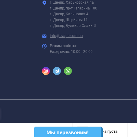
г. Днепр, Харьковская 4а
г. Днепр, пр-т Гагарина 100
г. Днепр, Калиновая 4
г. Днепр, Щербины 11
г. Днепр, Бульвар Славы 5
info@evape.com.ua
Режим работы:
Ежедневно: 10:00 - 20:00
Корзина пуста
Мы перезвоним!