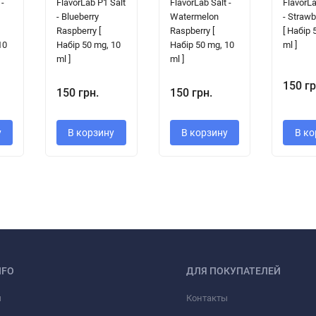
 -
FlavorLab P1 Salt
FlavorLab Salt -
FlavorLa
- Blueberry
Watermelon
- Strawb
Raspberry [
Raspberry [
[ Набір 
10
Набір 50 mg, 10
Набір 50 mg, 10
ml ]
ml ]
ml ]
150 гр
150 грн.
150 грн.
у
В корзину
В корзину
В ко
NFO
ДЛЯ ПОКУПАТЕЛЕЙ
ы
Контакты