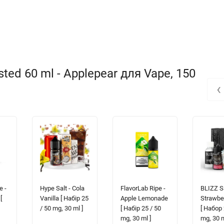
ed 60 ml - Applepear для Vape, 150
‹
e -
Hype Salt - Cola
FlavorLab Ripe -
BLIZZ Sa
[
Vanilla [ Набір 25
Apple Lemonade
Strawbe
/ 50 mg, 30 ml ]
[ Набір 25 / 50
[ Набор 
mg, 30 ml ]
mg, 30 m