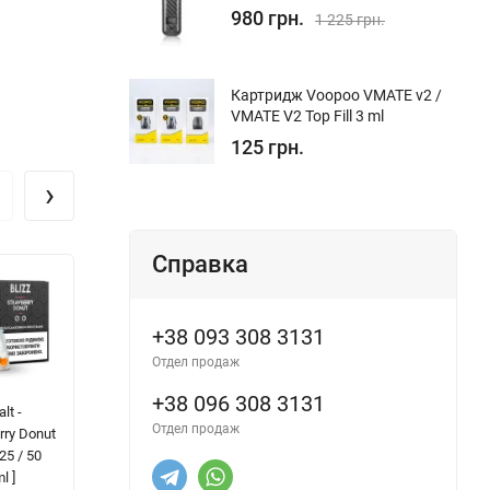
980 грн.
1 225 грн.
Картридж Voopoo VMATE v2 /
VMATE V2 Top Fill 3 ml
125 грн.
›
Справка
+38 093 308 3131
Отдел продаж
+38 096 308 3131
lt -
FlavorLab FL350
FlavorLab FL350
WE
Отдел продаж
rry Donut
- Grape [ Набір
- Banana
Or
25 / 50
50 mg, 30 ml ]
Watermelon [
C
l ]
Набір 50 mg, 30
W