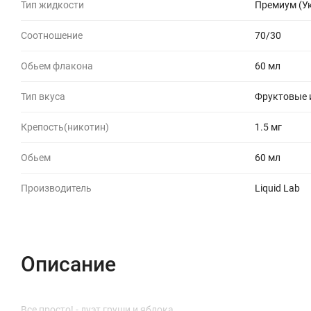
Тип жидкости
Премиум (У
Соотношение
70/30
Обьем флакона
60 мл
Тип вкуса
Фруктовые 
Крепость(никотин)
1.5 мг
Обьем
60 мл
Производитель
Liquid Lab
Описание
Все просто! - дуэт груши и яблока.