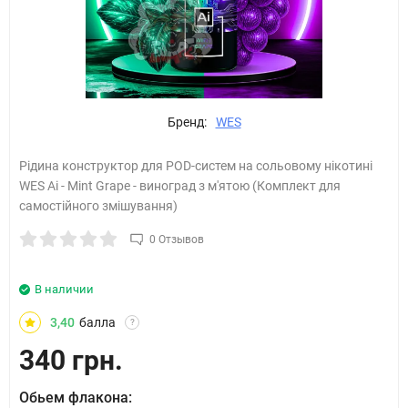
Бренд:
WES
Рідина конструктор для POD-систем на сольовому нікотині
WES Ai - Mint Grape - виноград з м'ятою (Комплект для
самостійного змішування)
0 Отзывов
В наличии
3,40
балла
?
340 грн.
Обьем флакона: