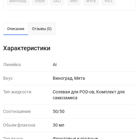
Виноград
Grape
SALT
Mint
м'ята
WES
Описание
Отзывы (0)
Характеристики
Линейка
Ai
Вкус
Виноград, Мята
Тип жидкости
Солевая для POD-ов, Комплект для
самозамеса
Соотношение
50/50
Обьем флакона
30 мл
Тип вкуса
Фруктовые и ягодные