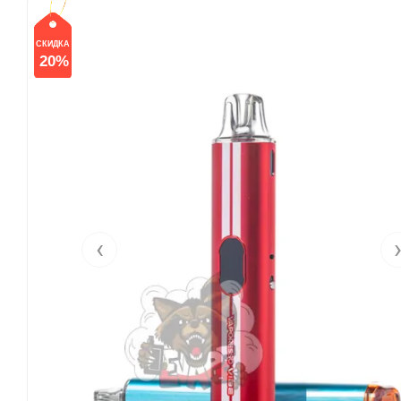
СКИДКА
20%
‹