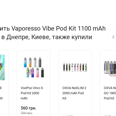
ть Vaporesso Vibe Pod Kit 1100 mAh
‹
, в Днепре, Киеве, также купили
E
VooPoo Vinci S
OXVA NeXLIM 2
OXVA N
Pod Kit 2000
2000 mAh Pod
GO 180
00
mAh
Kit
Pod Kit
560 грн.
700 грн.