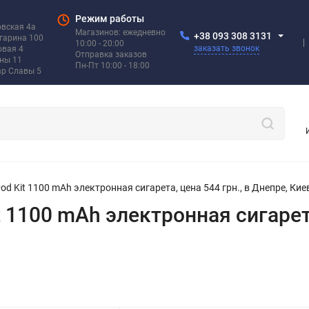
Режим работы
овская 4а
Магазинов: ежедневно
+38 093 308 3131
агарина 100
10:00 - 20:00
заказать звонок
овая 4
Отправка заказов
ины 11
Пн-Пт 10:00 - 18:00
ар Славы 5
od Kit 1100 mAh электронная сигарета, цена 544 грн., в Днепре, Кие
t 1100 mAh электронная сигарета