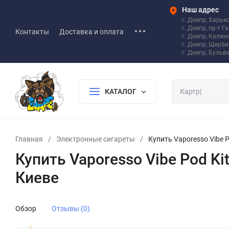
Наш адрес
г. Днепр, Харьк
г. Днепр, пр-т Г
Контакты
Доставка и оплата
г. Днепр, Калин
г. Днепр, Щерб
г. Днепр, Бульв
КАТАЛОГ
Главная
/
Электронные сигареты
/
Купить Vaporesso Vibe P
Купить Vaporesso Vibe Pod Ki
Киеве
Обзор
Отзывы (0)