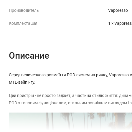
Производитель
Vaporesso
Комплектация
1 × Vaporess
Описание
Серед величезного розмаїття POD-систем на ринку, Vaporesso V
MTL-вейпінгу.
Цей пристрій - не просто гаджет, а частина стилю життя: дина
POD з топовим функціоналом, стильним зовнішнім виглядом і