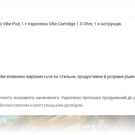
o Vibe Pod; 1 × Vaporesso Vibe Cartridge 1.0 Ohm; 1 × Інструкція.
ibe впевнено вирізняється як стильне, продуктивне й розумне ріше
мічного, яскравого, насиченого. Vaporesso пропонує продуманий до 
 збалансованим користувацьким досвідом.