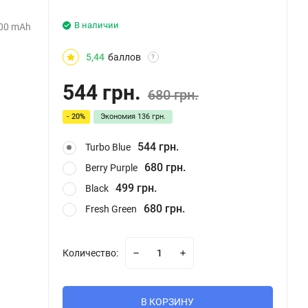
В наличии
100 mAh
5,44
баллов
?
544 грн.
680 грн.
- 20%
Экономия
136 грн.
544 грн.
Turbo Blue
680 грн.
Berry Purple
499 грн.
Black
680 грн.
Fresh Green
Количество:
В КОРЗИНУ