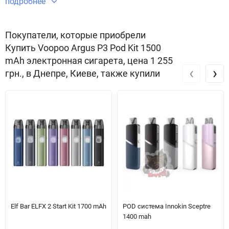
подробнее
Покупатели, которые приобрели
Купить Voopoo Argus P3 Pod Kit 1500
mAh электронная сигарета, цена 1 255
‹
›
грн., в Днепре, Киеве, также купили
?
Дизайн та ергономіка
Argus P3 має стильний Mini-BOX корпус із цинкового сплаву,
шкіряними та металевими елементами, легко лежить у руці
завдяки своїм компактним розмірам і низькій вазі. Передбачено
лан′єтний крюк для зручності та безпеки при носінні.
Elf Bar ELFX 2 Start Kit 1700 mAh
POD система Innokin Sceptre
1400 mah