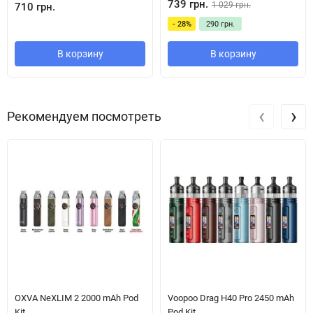
739 грн.
1 029 грн.
710 грн.
- 28%
290 грн.
В корзину
В корзину
‹
›
Рекомендуем посмотреть
?
Вражаючий сенсорний екран
Великий
2.01" TFT HD повністю сенсорний дисплей
дозволяє
легко і швидко переходити між режимами, налаштуваннями
потужності, переглядати статистику затяжок та
персоналізувати інтерфейс.
OXVA NeXLIM 2 2000 mAh Pod
Voopoo Drag H40 Pro 2450 mAh
Kit
Pod Kit