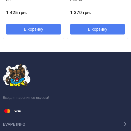
1 425 грн.
1 370 грн.
В корзину
В корзину
?
Argus Snap Cartridge із iCOSM CODE 2.0
Новий картридж із технологією
iCOSM CODE 2.0
забезпечує
чистий смак, стабільну подачу пари та мінімум протікань
.
Snap-картридж має зручну верхню заправку та сумісний із
іншими картриджами ARGUS Pod Family.
Все для парения со вкусом!
EVAPE INFO