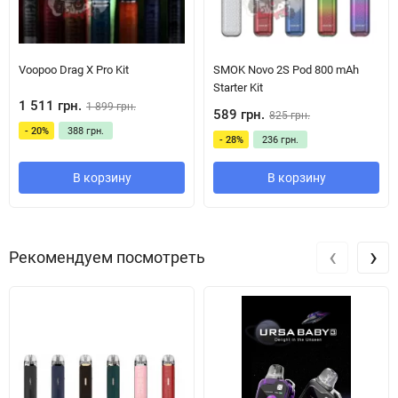
чіпсеті під кодовим ім'ям Gene. Характерною особливістю
електронної плати Gene вважається висока швидкість роботи
різних режимах.
Voopoo Drag X Pro Kit
SMOK Novo 2S Pod 800 mAh
Starter Kit
1 511 грн.
1 899 грн.
589 грн.
825 грн.
- 20%
388 грн.
- 28%
236 грн.
В корзину
В корзину
‹
›
Рекомендуем посмотреть