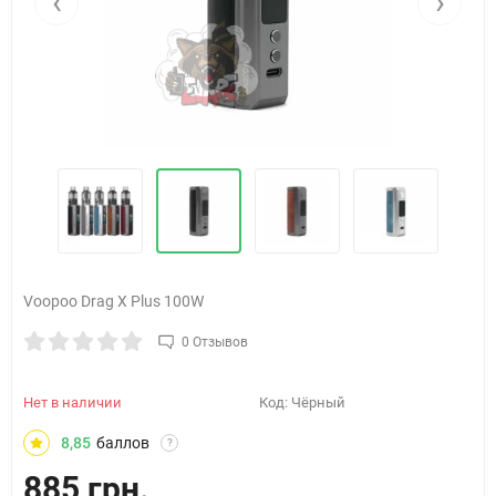
‹
›
Voopoo Drag X Plus 100W
0 Отзывов
Нет в наличии
Код:
Чёрный
8,85
баллов
?
885 грн.