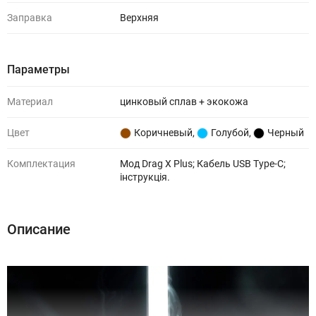
Заправка
Верхняя
Параметры
Материал
цинковый сплав + экокожа
Цвет
Коричневый
,
Голубой
,
Черный
Комплектация
Мод Drag X Plus; Кабель USB Type-C;
інструкція.
Описание