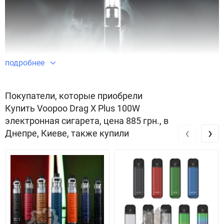
подробнее
Покупатели, которые приобрели
Voopoo Drag X Plus 100W
Купить Voopoo Drag X Plus 100W
Електронні сигарети Voopoo Drag X Plus 100W мають унікальну
электронная сигарета, цена 885 грн., в
конструкцію. Новий винахід поєднує в собі всі останні розробки
‹
›
Днепре, Киеве, также купили
в галузі вейпінгу. Компанія вирішила відмовитися від
класичного корпусу та випустила сигари у вигляді
прямокутного боксу мода. Особливо виділяються стильні
вставки з боків. Усі прилади приховані усередині дуже міцного
корпусу із металу. Тут же розташовуються відразу два ємні
акумулятори 18650 від 100 до 200 Ватт, які забезпечують
працездатність всієї системи. Пристрій побудований на новому