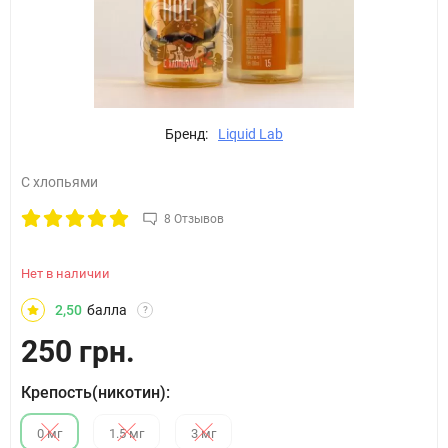
Бренд:
Liquid Lab
С хлопьями
8 Отзывов
Нет в наличии
2,50
балла
?
250 грн.
Крепость(никотин):
0 мг
1.5 мг
3 мг