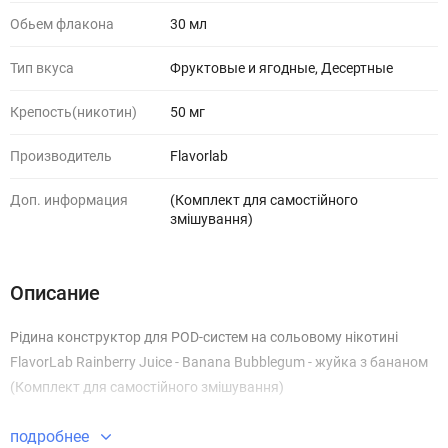
Обьем флакона
30 мл
Тип вкуса
Фруктовые и ягодные, Десертные
Крепость(никотин)
50 мг
Производитель
Flavorlab
Доп. информация
(Комплект для самостійного
змішування)
Описание
Рідина конструктор для POD-систем на сольовому нікотині
FlavorLab Rainberry Juice - Banana Bubblegum - жуйка з бананом
(Комплект для самостійного змішування)
подробнее