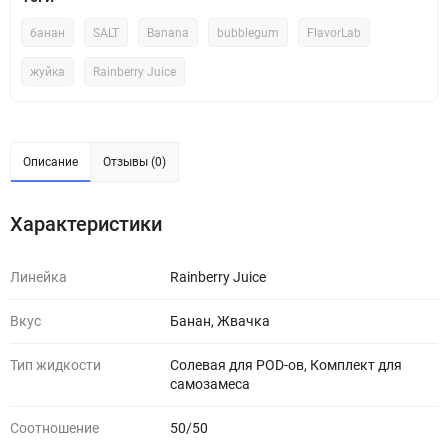
банан
SALT
Banana
bubblegum
FlavorLab
жуйка
Rainberry Juice
Описание
Отзывы (0)
Характеристики
Линейка
Rainberry Juice
Вкус
Банан, Жвачка
Тип жидкости
Солевая для POD-ов, Комплект для
самозамеса
Соотношение
50/50