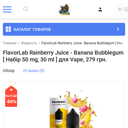
0
КАТАЛОГ ТОВАРОВ
Главная
/
Жидкость
/
FlavorLab Rainberry Juice - Banana Bubblegum [ Набір 
FlavorLab Rainberry Juice - Banana Bubblegum
[ Набір 50 mg, 30 ml ] для Vape, 279 грн.
Обзор
Отзывы (0)
ВЫГОДА
СКИДКА
44%
44%