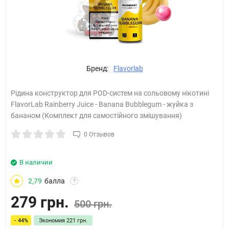
Бренд:
Flavorlab
Рідина конструктор для POD-систем на сольовому нікотині
FlavorLab Rainberry Juice - Banana Bubblegum - жуйка з
бананом (Комплект для самостійного змішування)
0 Отзывов
В наличии
2,79
балла
?
279 грн.
500 грн.
- 44%
Экономия
221 грн.