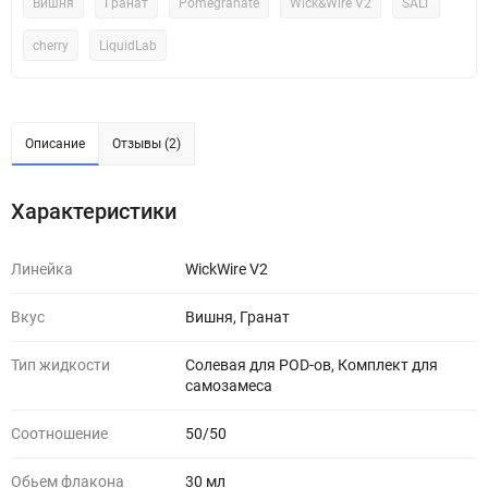
Вишня
Гранат
Pomegranate
Wick&Wire V2
SALT
cherry
LiquidLab
Описание
Отзывы (2)
Характеристики
Линейка
WickWire V2
Вкус
Вишня, Гранат
Тип жидкости
Солевая для POD-ов, Комплект для
самозамеса
Соотношение
50/50
Обьем флакона
30 мл