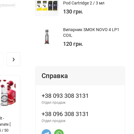
Pod Cartridge 2 / 3 мл
шування)
130 грн.
Випарник SMOK NOVO 4 LP1
COIL
120 грн.
›
Справка
+38 093 308 3131
Отдел продаж
+38 096 308 3131
t -
FlavorLab Ripe -
ELFLIQ - Lemon
Hy
Отдел продаж
nate [
Raspberry Red
Lime [ Набір 50
Bl
 / 50
Grape [ Набір 25
mg, 30 ml ]
25