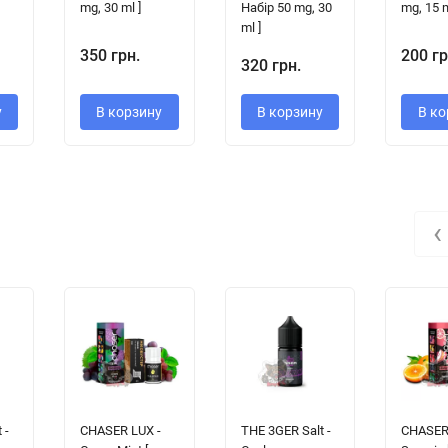
mg, 30 ml ]
Набір 50 mg, 30
mg, 15 m
ml ]
350 грн.
200 гр
320 грн.
у
В корзину
В корзину
В ко
‹
 -
CHASER LUX -
THE 3GER Salt -
CHASER