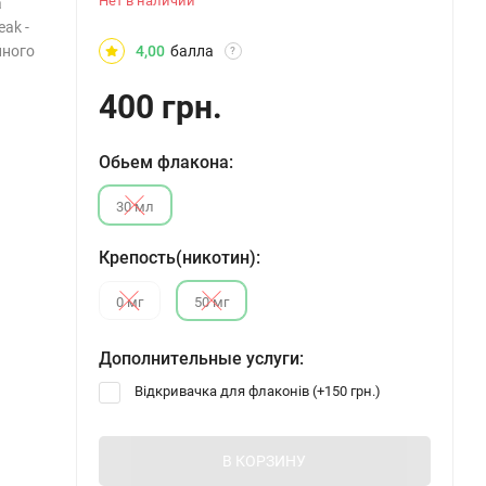
Нет в наличии
а
eak -
йного
4,00
балла
?
400 грн.
Обьем флакона:
30 мл
Крепость(никотин):
0 мг
50 мг
Дополнительные услуги:
Відкривачка для флаконів (+
150 грн.
)
В КОРЗИНУ