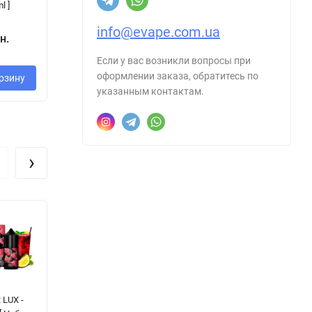
l ]
/ 50 mg, 30 ml ]
]
info@evape.com.ua
400 грн.
н.
350 грн.
3
Если у вас возникли вопросы при
оформлении заказа, обратитесь по
рзину
В корзину
В корзину
указанным контактам.
›
 LUX -
Get High Salt -
CHASER LUX -
C