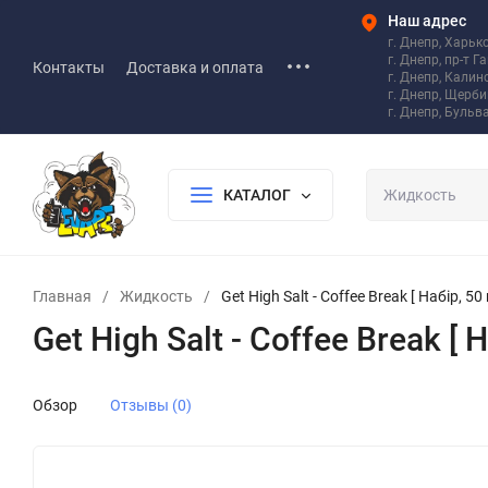
Наш адрес
г. Днепр, Харьк
г. Днепр, пр-т Г
Контакты
Доставка и оплата
г. Днепр, Калин
г. Днепр, Щерб
г. Днепр, Бульв
КАТАЛОГ
Главная
/
Жидкость
/
Get High Salt - Coffee Break [ Набір, 50
Get High Salt - Coffee Break [ 
Обзор
Отзывы (0)