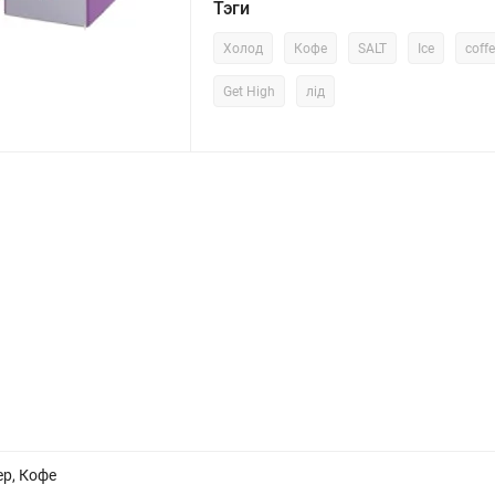
Тэги
Холод
Кофе
SALT
Ice
coff
Get High
лід
ер, Кофе