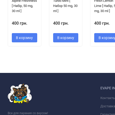
Alpine Freshness
Turbo Mint [
Fresh Lemon
[ Набір, 50 mg,
Набор 50 mg, 30
Lime [ Набір, 
30 ml ]
ml ]
mg, 30 ml ]
400 грн.
400 грн.
400 грн.
В корзину
В корзину
В корзин
EVAPE I
Контакт
Доставка
Все для парения со вкусом!
Гарантия