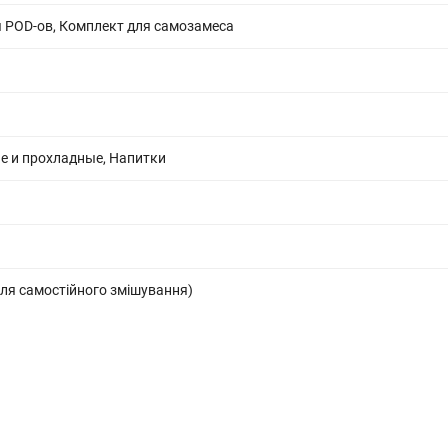
 POD-ов, Комплект для самозамеса
 и прохладные, Напитки
ля самостійного змішування)