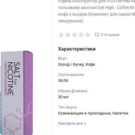
Рідина конструктор для POD-систем н
сольовому нікотині Get High - Coffee Br
кофе з льодом (Комплект для самості
змішування)
0 Отзывов
Характеристики
Вкус:
Холод / Кулер, Кофе
Соотношение:
50/50
Обьем флакона:
30 мл
Тип вкуса:
Освежающие и прохладные, Напитки
Смотреть все