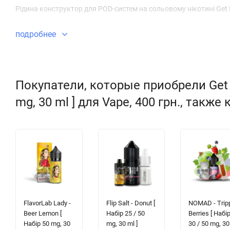
Рідина конструктор для POD-систем на сольовому нікотині Get H
подробнее
Покупатели, которые приобрели Get Hi
mg, 30 ml ] для Vape, 400 грн., также
FlavorLab Lady -
Flip Salt - Donut [
NOMAD - Trip
Beer Lemon [
Набір 25 / 50
Berries [ Набі
Набір 50 mg, 30
mg, 30 ml ]
30 / 50 mg, 30