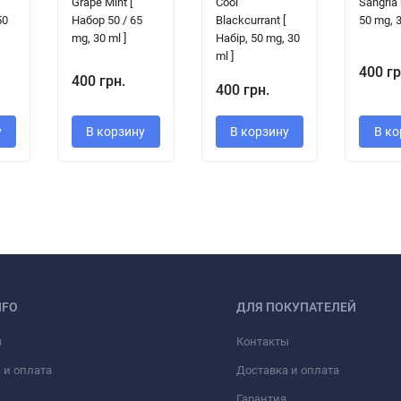
Grape Mint [
Cool
Sangria
50
Набор 50 / 65
Blackcurrant [
50 mg, 3
mg, 30 ml ]
Набір, 50 mg, 30
ml ]
400 гр
400 грн.
400 грн.
у
В корзину
В корзину
В ко
NFO
ДЛЯ ПОКУПАТЕЛЕЙ
ы
Контакты
 и оплата
Доставка и оплата
Гарантия