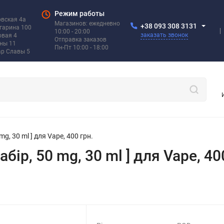
Режим работы
овская 4а
Магазинов: ежедневно
+38 093 308 3131
агарина 100
10:00 - 20:00
заказать звонок
овая 4
Отправка заказов
ины 11
Пн-Пт 10:00 - 18:00
ар Славы 5
 mg, 30 ml ] для Vape, 400 грн.
Набір, 50 mg, 30 ml ] для Vape, 40