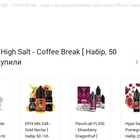
igh - Coffee Break - кофе з льодом (Комплект для самостійного змі
gh Salt - Coffee Break [ Набір, 50
‹
 купили
ple
EPIX Mix Salt -
FlavorLab FL350
Hype Sal
р
Gold Nectar [
- Strawberry
Pomegra
 ml
Набір 50 / 65
Dragonfruit [
Набір 25