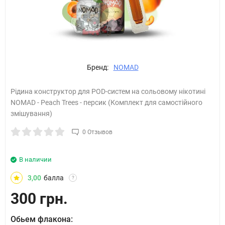
Бренд:
NOMAD
Рідина конструктор для POD-систем на сольовому нікотині
NOMAD - Peach Trees - персик (Комплект для самостійного
змішування)
0 Отзывов
В наличии
3,00
балла
?
300 грн.
Обьем флакона: