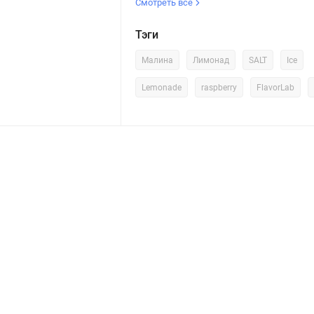
Смотреть все
Тэги
Малина
Лимонад
SALT
Ice
Lemonade
raspberry
FlavorLab