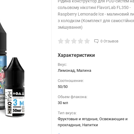
Рідина конструктор для POD-систем н
сольовому нікотині FlavorLab FL350 -
Raspberry Lemonade Ice - малиновий 
з холодком (Комплект для самостійно
змішування)
0 Отзывов
Характеристики
Вкус:
Лимонад, Малина
Соотношение:
50/50
Обьем флакона:
30 мл
Тип вкуса:
Фруктовые и ягодные, Освежающие и
прохладные, Напитки