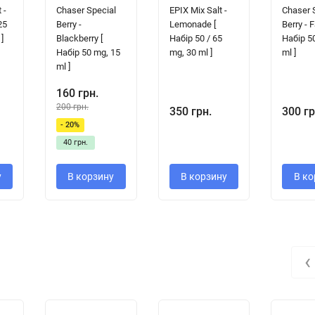
 -
Chaser Special
EPIX Mix Salt -
Chaser 
25
Berry -
Lemonade [
Berry - F
]
Blackberry [
Набір 50 / 65
Набір 5
Набір 50 mg, 15
mg, 30 ml ]
ml ]
ml ]
160 грн.
200 грн.
350 грн.
300 гр
- 20%
40 грн.
у
В корзину
В корзину
В ко
‹