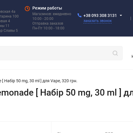
Режим работы
овская 4а
Магазинов: ежедневно
+38 093 308 3131
агарина 100
10:00 - 20:00
заказать звонок
овая 4
Отправка заказов
ины 11
Пн-Пт 10:00 - 18:00
ар Славы 5
[ Набір 50 mg, 30 ml ] для Vape, 320 грн.
emonade [ Набір 50 mg, 30 ml ] дл