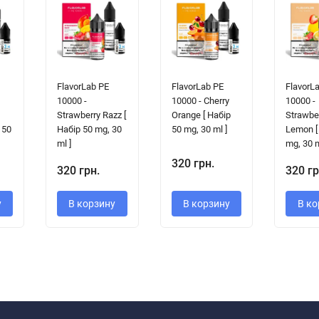
FlavorLab PE
FlavorLab PE
FlavorL
10000 -
10000 - Cherry
10000 -
Strawberry Razz [
Orange [ Набір
Strawbe
 50
Набір 50 mg, 30
50 mg, 30 ml ]
Lemon [
ml ]
mg, 30 m
320 грн.
320 грн.
320 гр
у
В корзину
В корзину
В ко