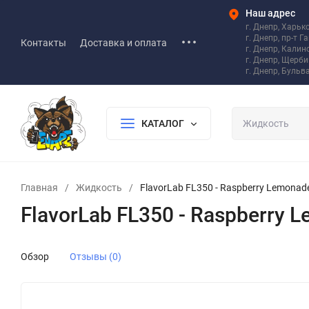
Наш адрес
г. Днепр, Харьк
г. Днепр, пр-т Г
Контакты
Доставка и оплата
г. Днепр, Калин
г. Днепр, Щерб
г. Днепр, Бульв
КАТАЛОГ
Главная
/
Жидкость
/
FlavorLab FL350 - Raspberry Lemonade 
FlavorLab FL350 - Raspberry L
Обзор
Отзывы (0)