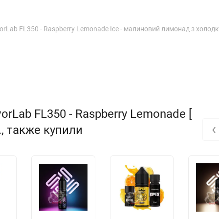
orLab FL350 - Raspberry Lemonade Ice - малиновий лимонад з холод
rLab FL350 - Raspberry Lemonade [
‹
н., также купили