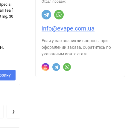
Отдел продаж
Special
CHASER LUX -
ELFLIQ - Cherry
Fl
all Tea [
Grape Mint [
Cola [ Набір 50
MA
0 mg, 30
Набор 50 / 65
mg, 30 ml ]
На
mg, 30 ml ]
ml
info@evape.com.ua
Если у вас возникли вопросы при
400 грн.
н.
400 грн.
2
оформлении заказа, обратитесь по
указанным контактам.
рзину
В корзину
В корзину
›