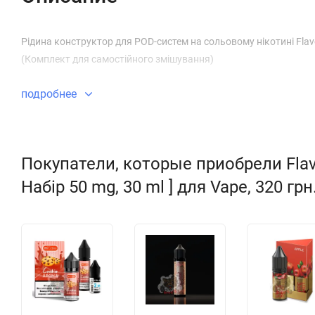
Рідина конструктор для POD-систем на сольовому нікотині Flav
(Комплект для самостійного змішування)
подробнее
Покупатели, которые приобрели Flavo
Набір 50 mg, 30 ml ] для Vape, 320 гр