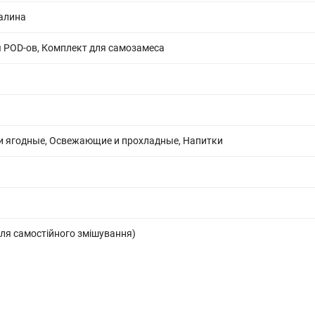
алина
 POD-ов, Комплект для самозамеса
и ягодные, Освежающие и прохладные, Напитки
ля самостійного змішування)