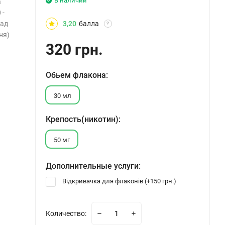
В наличии
а
 -
над
3,20
балла
?
ня)
320 грн.
Обьем флакона:
30 мл
Крепость(никотин):
50 мг
Дополнительные услуги:
Відкривачка для флаконів (+
150 грн.
)
Количество: