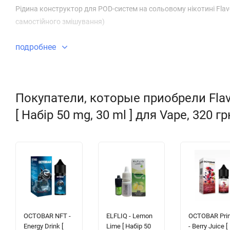
Рідина конструктор для POD-систем на сольовому нікотині Flav
самостійного змішування)
подробнее
Покупатели, которые приобрели Flav
[ Набір 50 mg, 30 ml ] для Vape, 320 г
OCTOBAR NFT -
ELFLIQ - Lemon
OCTOBAR Pri
Energy Drink [
Lime [ Набір 50
- Berry Juice [