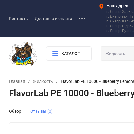
Наш адрес
г. Днепр, Харьк
г. Днепр, пр-т Г
Контакты
Доставка и оплата
г. Днепр, Калин
г. Днепр, Щерб
г. Днепр, Бульв
КАТАЛОГ
Главная
/
Жидкость
/
FlavorLab PE 10000 - Blueberry Lemonad
FlavorLab PE 10000 - Blueberry
Обзор
Отзывы (0)