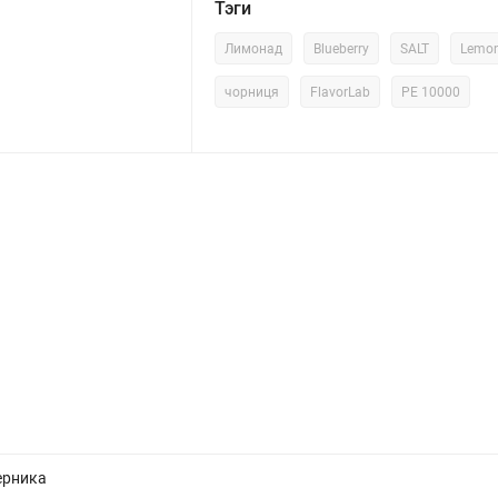
Тэги
Лимонад
Blueberry
SALT
Lemo
чорниця
FlavorLab
PE 10000
ерника