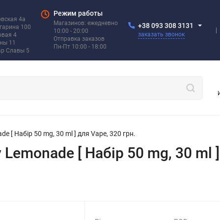
Режим работы
овская 4а
Магазинов: ежедневно
+38 093 308 3131
агарина 100
10:00 - 20:00
заказать звонок
овая 4
Отправка заказов
ины 11
Пн-Пт 10:00 - 18:00
ар Славы 5
e [ Набір 50 mg, 30 ml ] для Vape, 320 грн.
 Lemonade [ Набір 50 mg, 30 ml ]