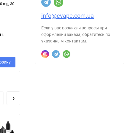
0 mg, 30
[ Набір 50 mg, 30
Blackberry [
На
ml ]
Набір 50 mg, 15
mg
info@evape.com.ua
ml ]
160 грн.
Если у вас возникли вопросы при
200 грн.
н.
350 грн.
2
оформлении заказа, обратитесь по
- 20%
указанным контактам.
40 грн.
рзину
В корзину
В корзину
›