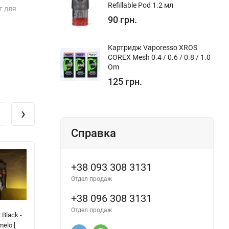
Refillable Pod 1.2 мл
т для
90 грн.
Картридж Vaporesso XROS
COREX Mesh 0.4 / 0.6 / 0.8 / 1.0
Om
125 грн.
›
Справка
+38 093 308 3131
Отдел продаж
+38 096 308 3131
Отдел продаж
Black -
Chaser For Pods
Chaser Special
Tw
melo [
- Жовта Малина
Berry -
Ap