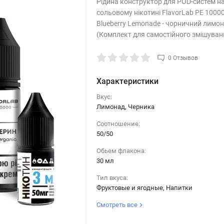
Рідина конструктор для POD-систем н
сольовому нікотині FlavorLab PE 10000
Blueberry Lemonade - чорничний лимо
(Комплект для самостійного змішуван
0 Отзывов
Характеристики
Вкус:
Лимонад, Черника
Соотношение:
50/50
Обьем флакона:
30 мл
Тип вкуса:
Фруктовые и ягодные, Напитки
Смотреть все