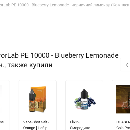
orLab PE 10000 - Blueberry Lemonade - чорничний лимонад (Комплек
orLab PE 10000 - Blueberry Lemonade
‹
рн., также купили
me
Vape Shot Salt -
Elixir -
CHASER 
Orange [ Набір
Смородина
Cola Po