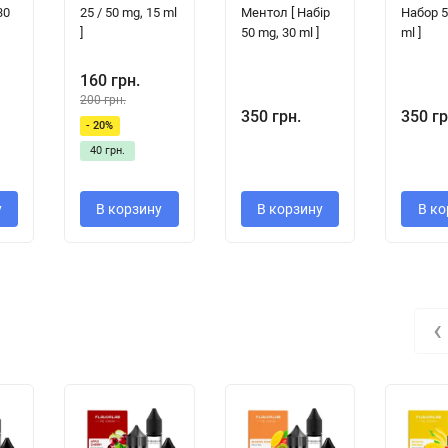
30
25 / 50 mg, 15 ml
Ментол [ Набір
Набор 5
]
50 mg, 30 ml ]
ml ]
160 грн.
200 грн.
350 грн.
350 гр
- 20%
40 грн.
у
В корзину
В корзину
В ко
‹