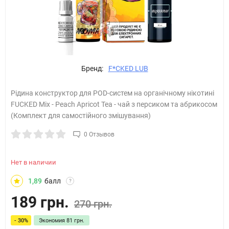
Бренд:
F*CKED LUB
Рідина конструктор для POD-систем на органічному нікотині
FUCKED Mix - Peach Apricot Tea - чай з персиком та абрикосом
(Комплект для самостійного змішування)
0 Отзывов
Нет в наличии
1,89
балл
?
189 грн.
270 грн.
- 30%
Экономия
81 грн.