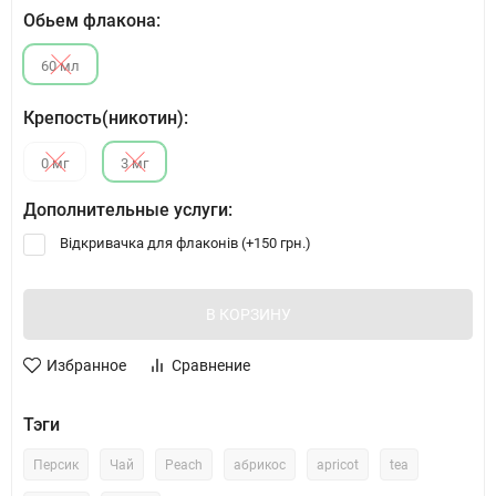
Обьем флакона:
60 мл
Крепость(никотин):
0 мг
3 мг
Дополнительные услуги:
Відкривачка для флаконів (+
150 грн.
)
В КОРЗИНУ
Избранное
Сравнение
Тэги
Персик
Чай
Peach
абрикос
apricot
tea