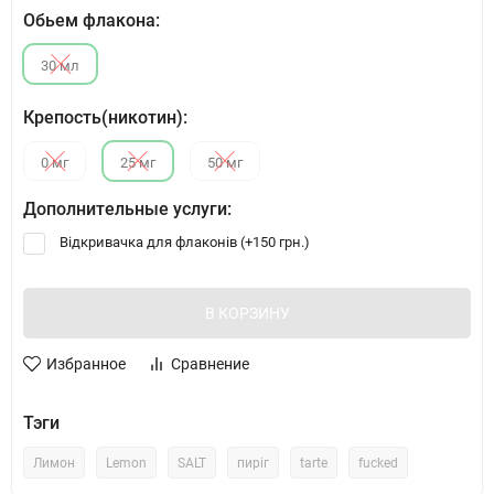
Обьем флакона:
30 мл
Крепость(никотин):
0 мг
25 мг
50 мг
Дополнительные услуги:
Відкривачка для флаконів (+
150 грн.
)
В КОРЗИНУ
Избранное
Сравнение
Тэги
Лимон
Lemon
SALT
пиріг
tarte
fucked