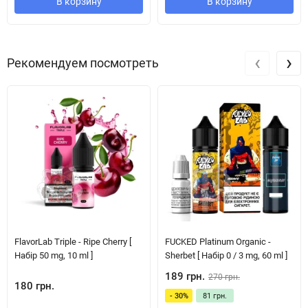
В корзину
В корзину
‹
›
Рекомендуем посмотреть
FlavorLab Triple - Ripe Cherry [
FUCKED Platinum Organic -
Набір 50 mg, 10 ml ]
Sherbet [ Набір 0 / 3 mg, 60 ml ]
189 грн.
270 грн.
180 грн.
- 30%
81 грн.