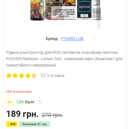
Бренд:
F*CKED LUB
Рідина конструктор для POD-систем на сольовому нікотині
FUCKED Platinum - Lemon Tart - лимонний пиріг (Комплект для
самостійного змішування)
6 Отзывов
Нет в наличии
1,89
балл
?
189 грн.
270 грн.
- 30%
Экономия
81 грн.