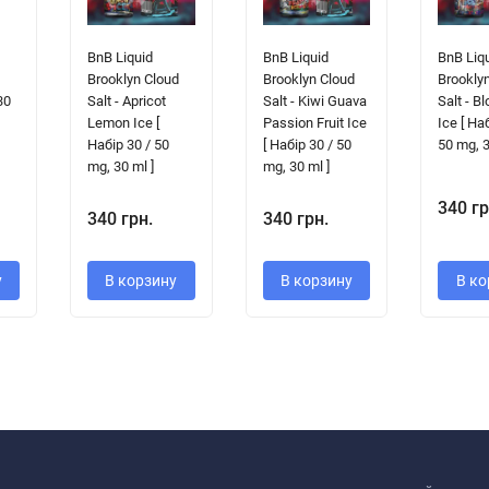
BnB Liquid
BnB Liquid
BnB Liq
Brooklyn Cloud
Brooklyn Cloud
Brookly
30
Salt - Apricot
Salt - Kiwi Guava
Salt - B
Lemon Ice [
Passion Fruit Ice
Ice [ На
Набір 30 / 50
[ Набір 30 / 50
50 mg, 3
mg, 30 ml ]
mg, 30 ml ]
340 гр
340 грн.
340 грн.
у
В корзину
В корзину
В ко