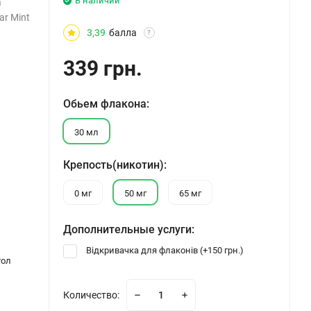
В наличии
а
ar Mint
3,39
балла
?
339 грн.
Обьем флакона:
30 мл
Крепость(никотин):
0 мг
50 мг
65 мг
Дополнительные услуги:
Відкривачка для флаконів (+
150 грн.
)
тол
Количество: