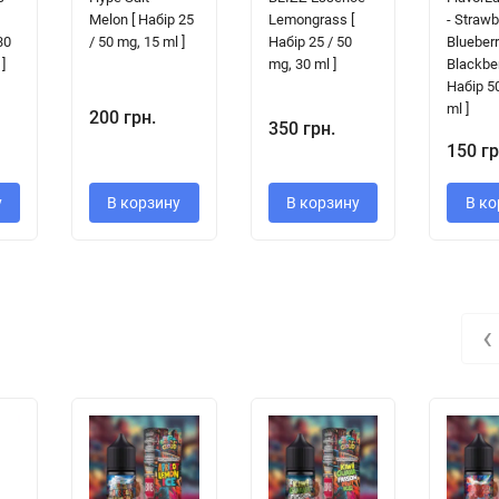
Melon [ Набір 25
Lemongrass [
- Strawb
30
/ 50 mg, 15 ml ]
Набір 25 / 50
Blueber
]
mg, 30 ml ]
Blackber
Набір 5
ml ]
200 грн.
350 грн.
150 гр
у
В корзину
В корзину
В ко
‹