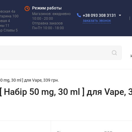
Режим работы
овская 4а
Магазинов: ежедневно
+38 093 308 3131
агарина 100
10:00 - 20:00
заказать звонок
овая 4
Отправка заказов
ины 11
Пн-Пт 10:00 - 18:00
ар Славы 5
0 mg, 30 ml ] для Vape, 339 грн.
 Набір 50 mg, 30 ml ] для Vape, 