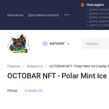
Наш адрес
г. Днепр, Харьк
г. Днепр, пр-т Г
Контакты
Доставка и оплата
г. Днепр, Калин
г. Днепр, Щерб
г. Днепр, Бульв
КАТАЛОГ
Главная
/
Жидкость
/
OCTOBAR NFT - Polar Mint Ice [ Набір 5
OCTOBAR NFT - Polar Mint Ice [
Обзор
Отзывы (0)