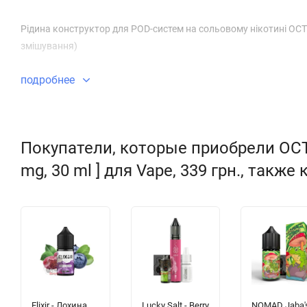
Рідина конструктор для POD-систем на сольовому нікотині OCTO
змішування)
подробнее
Покупатели, которые приобрели OCTOB
mg, 30 ml ] для Vape, 339 грн., также
Elixir - Лохина
Lucky Salt - Berry
NOMAD Jaba'