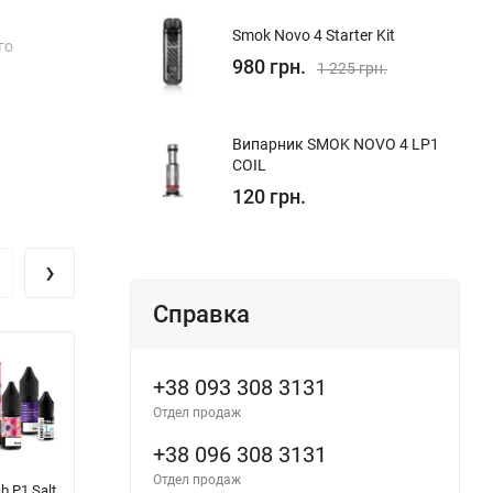
Smok Novo 4 Starter Kit
го
980 грн.
1 225 грн.
Випарник SMOK NOVO 4 LP1
COIL
120 грн.
›
Справка
+38 093 308 3131
Отдел продаж
+38 096 308 3131
Отдел продаж
b P1 Salt
Hype Hard -
BnB Liquid
N