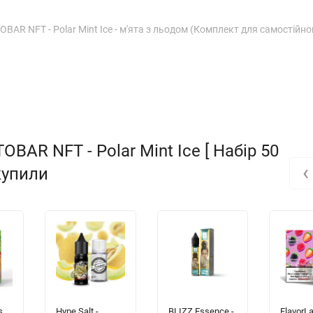
BAR NFT - Polar Mint Ice - м'ята з льодом (Комплект для самостійно
AR NFT - Polar Mint Ice [ Набір 50
‹
 купили
s
Hype Salt -
BLIZZ Essence -
FlavorLa