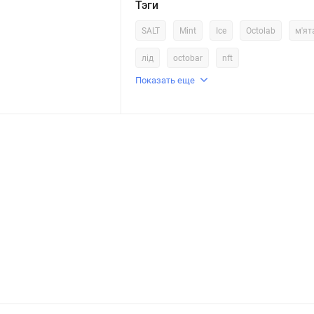
Тэги
SALT
Mint
Ice
Octolab
м'ят
лід
octobar
nft
Показать еще