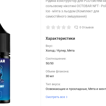
Рідина конструктор для POD-систем н
сольовому нікотині OCTOBAR NFT - Pol
Ice - м'ята з льодом (Комплект для
самостійного змішування)
0 Отзывов
Характеристики
Вкус:
Холод / Кулер, Мята
Соотношение:
50/50
Обьем флакона:
30 мл
Тип вкуса:
Освежающие и прохладные, Мята и мен
Смотреть все