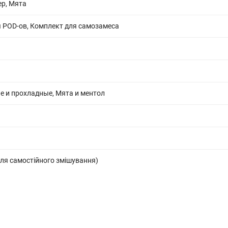
ер, Мята
 POD-ов, Комплект для самозамеса
 и прохладные, Мята и ментол
ля самостійного змішування)