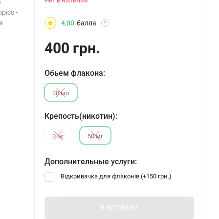
Нет в наличии
а
pics -
я
4,00
балла
?
400 грн.
Обьем флакона:
30 мл
Крепость(никотин):
0 мг
50 мг
Дополнительные услуги:
Відкривачка для флаконів (+
150 грн.
)
В КОРЗИНУ