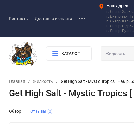
Наш адрес
г. Днепр, Харьк
г. Днепр, пр-т Г
Контакты
Доставка и оплата
г. Днепр, Калин
г. Днепр, Щерб
г. Днепр, Бульв
КАТАЛОГ
Главная
/
Жидкость
/
Get High Salt - Mystic Tropics [ Набір, 
Get High Salt - Mystic Tropics 
Обзор
Отзывы (0)