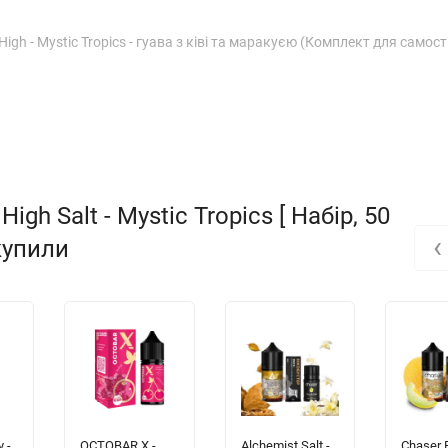
gh - Mystic Tropics - гуава з ківі та маракуєю (Комплект для самост
h Salt - Mystic Tropics [ Набір, 50
‹
 купили
 -
OCTOBAR X -
Alchemist Salt -
Chaser 