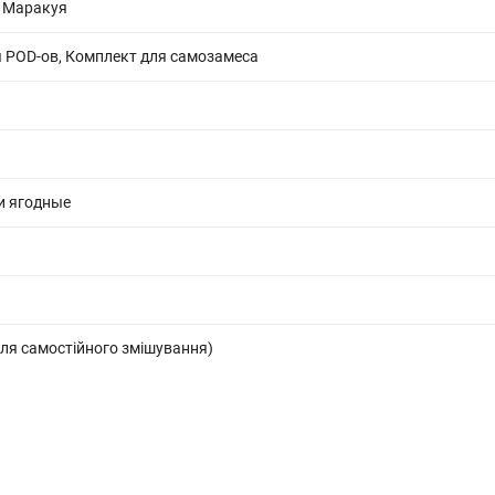
, Маракуя
 POD-ов, Комплект для самозамеса
и ягодные
ля самостійного змішування)