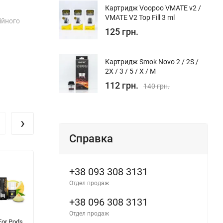
Картридж Voopoo VMATE v2 /
VMATE V2 Top Fill 3 ml
ійного
125 грн.
Картридж Smok Novo 2 / 2S /
2X / 3 / 5 / Х / M
112 грн.
140 грн.
›
Справка
+38 093 308 3131
Отдел продаж
+38 096 308 3131
Отдел продаж
For Pods
FUCKED Salt -
FlavorLab
W