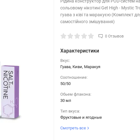
Рідина конструктор для POD-систем н
сольовому нікотині Get High - Mystic Tro
гуава з ківі та маракуєю (Комплект дл
самостійного змішування)
0 Отзывов
Характеристики
Вкус:
Гуава, Киви, Маракуя
Соотношение:
50/50
Обьем флакона:
30 мл
Тип вкуса:
Фруктовые и ягодные
Смотреть все