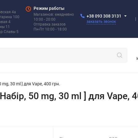
Режим работы
овская 4а
Магазинов: ежедневно
+38 093 308 3131
агарина 100
10:00 - 20:00
заказать звонок
овая 4
Отправка заказов
ины 11
Пн-Пт 10:00 - 18:00
ар Славы 5
50 mg, 30 ml ] для Vape, 400 грн.
[ Набір, 50 mg, 30 ml ] для Vape, 