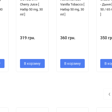
Cherry Juice [
Vanilla Tobacco [
- Дыня 
30
Набір 50 mg, 30
Набор 50 mg, 30
50 / 65 
ml ]
ml ]
]
319 грн.
360 грн.
350 гр
у
В корзину
В корзину
В ко
‹