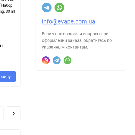
[ Набор
Watermelon [
Rainberry Juice -
Sa
mg, 30 ml
Набір 25 / 50
Sparking
Pe
mg, 30 ml ]
Watermelon [
mg
info@evape.com.ua
Набір 50 mg, 30
ml ]
Если у вас возникли вопросы при
350 грн.
оформлении заказа, обратитесь по
н.
270 грн.
3
500 грн.
указанным контактам.
- 30%
150 грн.
рзину
В корзину
В корзину
›