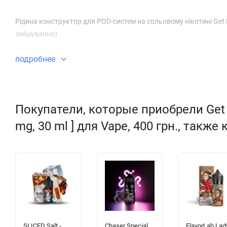
Рідина конструктор для POD-систем на сольовому нікотині Get Hi
змішування)
подробнее
Покупатели, которые приобрели Get Hig
mg, 30 ml ] для Vape, 400 грн., также
SLICED Salt -
Chaser Special
FlavorLab Lady