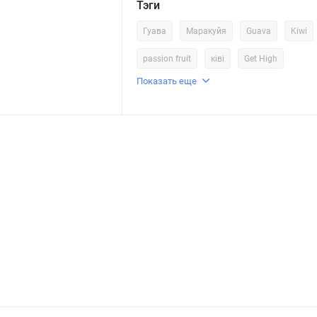
Тэги
Гуава
Маракуйя
Guava
Kiwi
passion fruit
ківі
Get High
Показать еще