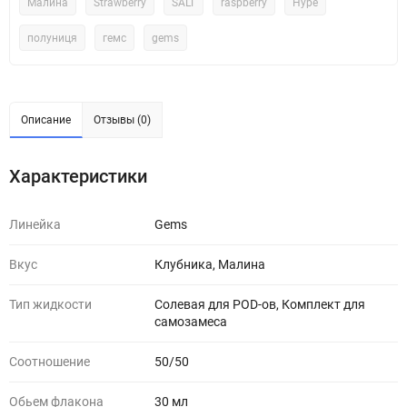
Малина
Strawberry
SALT
raspberry
Hype
полуниця
гемс
gems
Описание
Отзывы (0)
Характеристики
Линейка
Gems
Вкус
Клубника, Малина
Тип жидкости
Солевая для POD-ов, Комплект для
самозамеса
Соотношение
50/50
Обьем флакона
30 мл